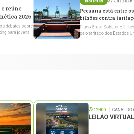
Notícias
27 Jul 2026
 e reúne
Pecuária está entre os
enética 2026
bilhões contra tarifaç
rá debates sobre
Plano Brasil Soberano 3 libe
ing para jovens
pelo tarifaço dos Estados Un
contemplados
12H00
CANAL DO
LEILÃO VIRTUA