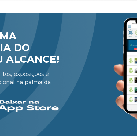
RMA
IA DO
U ALCANCE!
entos, exposições e
cional na palma da