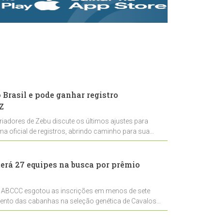
rastreabilidade e
rigor técnico para
impulsionar as
exportações
brasileiras
Brasil e pode ganhar registro
Z
riadores de Zebu discute os últimos ajustes para
ema oficial de registros, abrindo caminho para sua
nal
erá 27 equipes na busca por prêmio
 ABCCC esgotou as inscrições em menos de sete
mento das cabanhas na seleção genética de Cavalos