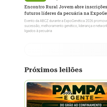
Encontro Rural Jovem abre inscrições
futuros líderes da pecuária na ExpoG
Evento da ABCZ durante a ExpoGenética 2026 promove
sucessão, melhoramento genético, liderança e network
ligados à pecuária
Próximos leilões