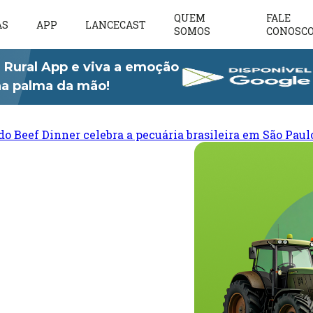
QUEM
FALE
AS
APP
LANCECAST
SOMOS
CONOSC
 Rural App e viva a emoção
 na palma da mão!
do Beef Dinner celebra a pecuária brasileira em São Paul