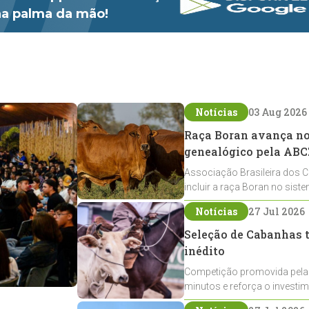
 na palma da mão!
Notícias
03 Aug 2026
Raça Boran avança no 
genealógico pela ABC
Associação Brasileira dos C
incluir a raça Boran no sist
expansão na pecuária nacio
Notícias
27 Jul 2026
Seleção de Cabanhas t
inédito
Competição promovida pela
minutos e reforça o investi
Crioulos voltados ao laço