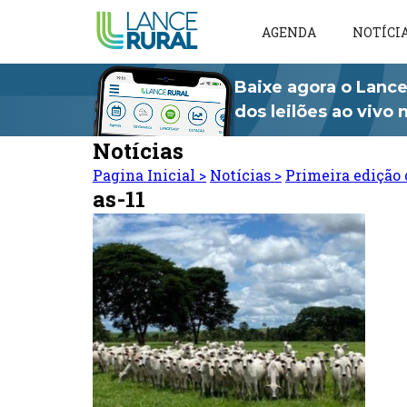
AGENDA
NOTÍCI
Baixe agora o Lance
dos leilões ao vivo
Notícias
Pagina Inicial
>
Notícias
>
Primeira edição 
as-11