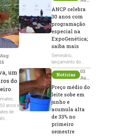
2026
ANCP celebra
30 anos com
programação
especial na
ExpoGenética;
saiba mais
 Aug
Seminário,
26
lançamento do
Sumário de Touros,
03
va, um
Notícias
debates, podcast,
Aug
iros do
desfile de
2026
Preço médio do
eiro
reprodutores e
leite sobe em
homenagens
emates,
integram a
junho e
 50 anos e
programação da
acumula alta
ates de
entidade durante a
de 33% no
alo
ExpoGenética 2026
primeiro
semestre