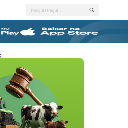
Pesquise aqui...
O
o