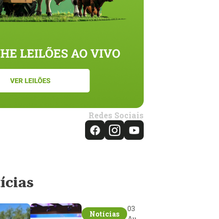
Redes Sociais
ícias
03
Notícias
Aug