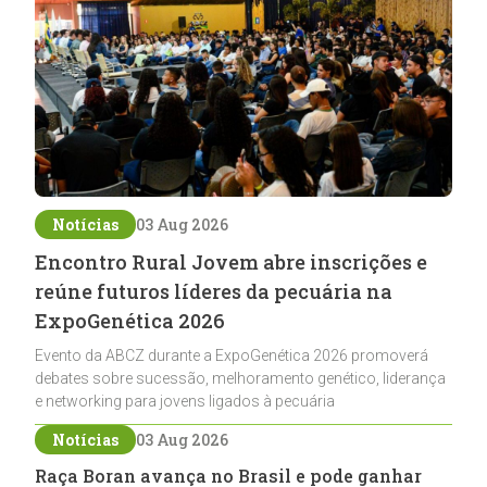
Notícias
03 Aug 2026
Encontro Rural Jovem abre inscrições e
reúne futuros líderes da pecuária na
ExpoGenética 2026
Evento da ABCZ durante a ExpoGenética 2026 promoverá
debates sobre sucessão, melhoramento genético, liderança
e networking para jovens ligados à pecuária
Notícias
03 Aug 2026
Raça Boran avança no Brasil e pode ganhar