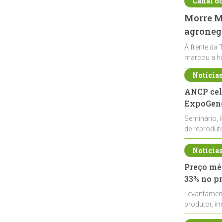
Canal d
Morre Ma
agronegó
À frente da 
marcou a hi
Notícia
ANCP cel
ExpoGené
Seminário, 
de reprodu
durante a E
Notícia
Preço méd
33% no p
Levantamen
produtor, i
de leite cru