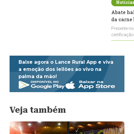
Notícia
Abate ha
da carne 
Presente no
certificação
impulsionar
Baixe agora o Lance Rural App e viva
a emoção dos leilões ao vivo na
palma da mão!
Veja também