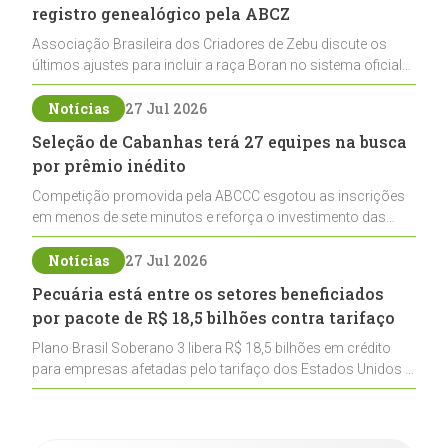
registro genealógico pela ABCZ
Associação Brasileira dos Criadores de Zebu discute os
últimos ajustes para incluir a raça Boran no sistema oficial
de registros, abrindo caminho para sua expansão na
pecuária nacional
Notícias
27 Jul 2026
Seleção de Cabanhas terá 27 equipes na busca
por prêmio inédito
Competição promovida pela ABCCC esgotou as inscrições
em menos de sete minutos e reforça o investimento das
cabanhas na seleção genética de Cavalos Crioulos voltados
ao laço
Notícias
27 Jul 2026
Pecuária está entre os setores beneficiados
por pacote de R$ 18,5 bilhões contra tarifaço
Plano Brasil Soberano 3 libera R$ 18,5 bilhões em crédito
para empresas afetadas pelo tarifaço dos Estados Unidos e
inclui a pecuária entre os setores estratégicos
contemplados