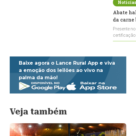
Notícia
Abate ha
da carne 
Presente no
certificação
impulsionar
Baixe agora o Lance Rural App e viva
a emoção dos leilões ao vivo na
palma da mão!
Veja também