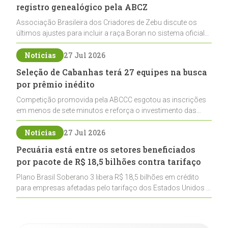
registro genealógico pela ABCZ
Associação Brasileira dos Criadores de Zebu discute os
últimos ajustes para incluir a raça Boran no sistema oficial
de registros, abrindo caminho para sua expansão na
pecuária nacional
Notícias
27 Jul 2026
Seleção de Cabanhas terá 27 equipes na busca
por prêmio inédito
Competição promovida pela ABCCC esgotou as inscrições
em menos de sete minutos e reforça o investimento das
cabanhas na seleção genética de Cavalos Crioulos voltados
ao laço
Notícias
27 Jul 2026
Pecuária está entre os setores beneficiados
por pacote de R$ 18,5 bilhões contra tarifaço
Plano Brasil Soberano 3 libera R$ 18,5 bilhões em crédito
para empresas afetadas pelo tarifaço dos Estados Unidos e
inclui a pecuária entre os setores estratégicos
contemplados