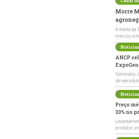
Canal d
Morre Ma
agronegó
À frente da 
marcou a hi
Notícia
ANCP cel
ExpoGené
Seminário, 
de reprodu
durante a E
Notícia
Preço méd
33% no p
Levantamen
produtor, i
de leite cru