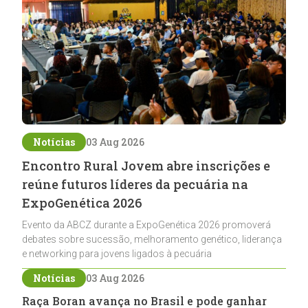
Notícias
03 Aug 2026
Encontro Rural Jovem abre inscrições e
reúne futuros líderes da pecuária na
ExpoGenética 2026
Evento da ABCZ durante a ExpoGenética 2026 promoverá
debates sobre sucessão, melhoramento genético, liderança
e networking para jovens ligados à pecuária
Notícias
03 Aug 2026
Raça Boran avança no Brasil e pode ganhar