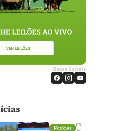
Redes Sociais
ícias
03
Notícias
Aug