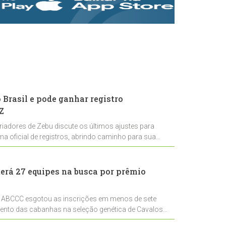
rastreabilidade e
rigor técnico para
impulsionar as
exportações
brasileiras
Brasil e pode ganhar registro
Z
riadores de Zebu discute os últimos ajustes para
ema oficial de registros, abrindo caminho para sua
nal
erá 27 equipes na busca por prêmio
 ABCCC esgotou as inscrições em menos de sete
mento das cabanhas na seleção genética de Cavalos