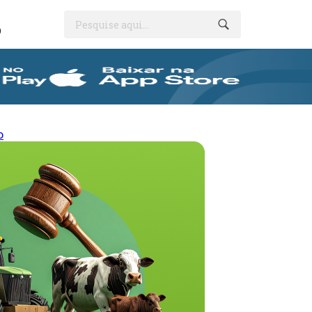
Pesquise aqui...
O
o