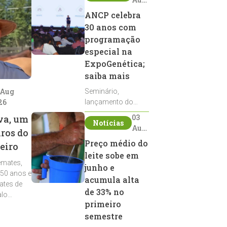
2026
ANCP celebra
30 anos com
programação
especial na
ExpoGenética;
saiba mais
 Aug
Seminário,
26
lançamento do
Sumário de Touros,
03
va, um
Notícias
debates, podcast,
Aug
iros do
desfile de
2026
Preço médio do
eiro
reprodutores e
leite sobe em
homenagens
emates,
integram a
junho e
 50 anos e
programação da
acumula alta
ates de
entidade durante a
de 33% no
alo
ExpoGenética 2026
primeiro
semestre