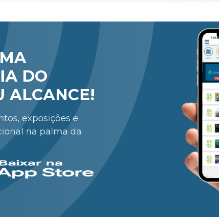
RMA
IA DO
U ALCANCE!
entos, exposições e
cional na palma da