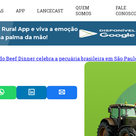
QUEM
FALE
AS
APP
LANCECAST
SOMOS
CONOSC
 Rural App e viva a emoção
 na palma da mão!
do Beef Dinner celebra a pecuária brasileira em São Paul