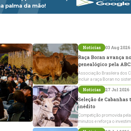
 na palma da mão!
Notícias
03 Aug 2026
Raça Boran avança no 
genealógico pela ABC
Associação Brasileira dos C
incluir a raça Boran no sist
expansão na pecuária nacio
Notícias
27 Jul 2026
Seleção de Cabanhas t
inédito
Competição promovida pela
minutos e reforça o investi
Crioulos voltados ao laço