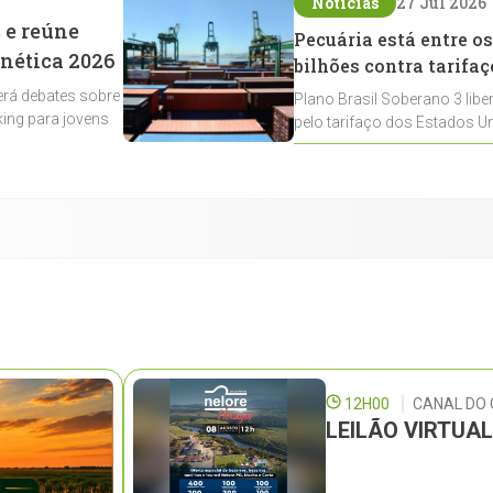
Notícias
27 Jul 2026
 e reúne
Pecuária está entre os
enética 2026
bilhões contra tarifaç
rá debates sobre
Plano Brasil Soberano 3 libe
ing para jovens
pelo tarifaço dos Estados Un
contemplados
12H00
CANAL DO
LEILÃO VIRTUA