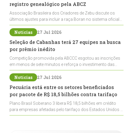
registro genealógico pela ABCZ
Associação Brasileira dos Criadores de Zebu discute os
últimos ajustes para incluir a raça Boran no sistema oficial
de registros, abrindo caminho para sua expansão na
pecuária nacional
Notícias
27 Jul 2026
Seleção de Cabanhas terá 27 equipes na busca
por prêmio inédito
Competição promovida pela ABCCC esgotou as inscrições
em menos de sete minutos e reforça o investimento das
cabanhas na seleção genética de Cavalos Crioulos voltados
ao laço
Notícias
27 Jul 2026
Pecuária está entre os setores beneficiados
por pacote de R$ 18,5 bilhões contra tarifaço
Plano Brasil Soberano 3 libera R$ 18,5 bilhões em crédito
para empresas afetadas pelo tarifaço dos Estados Unidos e
inclui a pecuária entre os setores estratégicos
contemplados