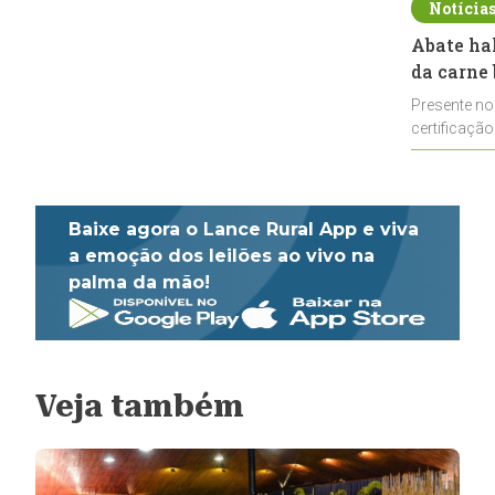
Notícia
Abate ha
da carne 
Presente no
certificação
impulsionar
Baixe agora o Lance Rural App e viva
a emoção dos leilões ao vivo na
palma da mão!
Veja também