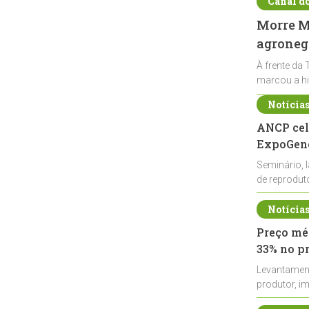
Canal d
Morre Ma
agronegó
À frente da 
marcou a hi
Notícia
ANCP cel
ExpoGené
Seminário, 
de reprodu
durante a E
Notícia
Preço méd
33% no p
Levantamen
produtor, i
de leite cru