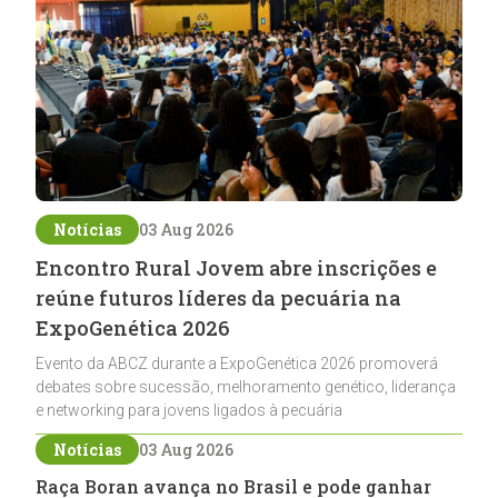
Notícias
03 Aug 2026
Encontro Rural Jovem abre inscrições e
reúne futuros líderes da pecuária na
ExpoGenética 2026
Evento da ABCZ durante a ExpoGenética 2026 promoverá
debates sobre sucessão, melhoramento genético, liderança
e networking para jovens ligados à pecuária
Notícias
03 Aug 2026
Raça Boran avança no Brasil e pode ganhar