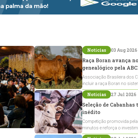
 na palma da mão!
Notícias
03 Aug 2026
Raça Boran avança no 
genealógico pela ABC
Associação Brasileira dos C
incluir a raça Boran no sist
expansão na pecuária nacio
Notícias
27 Jul 2026
Seleção de Cabanhas t
inédito
Competição promovida pela
minutos e reforça o investi
Crioulos voltados ao laço