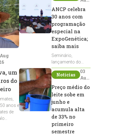
2026
ANCP celebra
30 anos com
programação
especial na
ExpoGenética;
saiba mais
 Aug
Seminário,
26
lançamento do
Sumário de Touros,
03
va, um
Notícias
debates, podcast,
Aug
iros do
desfile de
2026
Preço médio do
eiro
reprodutores e
leite sobe em
homenagens
emates,
integram a
junho e
 50 anos e
programação da
acumula alta
ates de
entidade durante a
de 33% no
alo
ExpoGenética 2026
primeiro
semestre