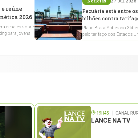
Notícias
27 Jul 2026
 e reúne
Pecuária está entre os
enética 2026
bilhões contra tarifaç
rá debates sobre
Plano Brasil Soberano 3 libe
ing para jovens
pelo tarifaço dos Estados Un
contemplados
19H45
CANAL RUR
LANCE NA TV