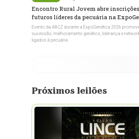
Encontro Rural Jovem abre inscrições
futuros líderes da pecuária na ExpoG
Evento da ABCZ durante a ExpoGenética 2026 promove
sucessão, melhoramento genético, liderança e network
ligados à pecuária
Próximos leilões