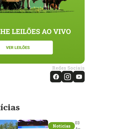
Redes Sociais
ícias
03
Notícias
Aug