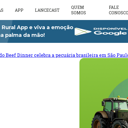
QUEM
FALE
AS
APP
LANCECAST
SOMOS
CONOSC
 Rural App e viva a emoção
 na palma da mão!
do Beef Dinner celebra a pecuária brasileira em São Paul