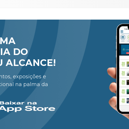
RMA
IA DO
U ALCANCE!
entos, exposições e
cional na palma da