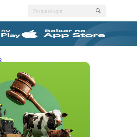
Pesquise aqui...
O
o