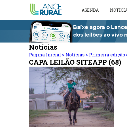
AGENDA
NOTÍCI
Baixe agora o Lance
dos leilões ao vivo
Notícias
Pagina Inicial
>
Notícias
>
Primeira edição 
CAPA LEILÃO SITEAPP (68)