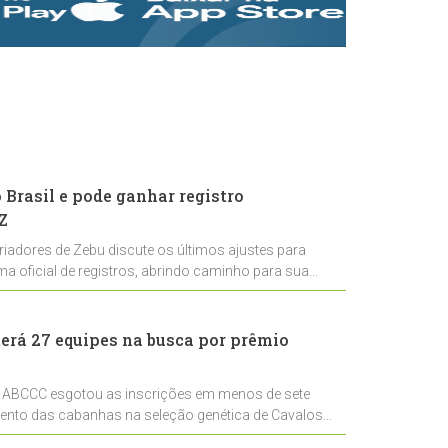
rastreabilidade e
rigor técnico para
impulsionar as
exportações
brasileiras
Brasil e pode ganhar registro
Z
riadores de Zebu discute os últimos ajustes para
ema oficial de registros, abrindo caminho para sua
nal
erá 27 equipes na busca por prêmio
 ABCCC esgotou as inscrições em menos de sete
mento das cabanhas na seleção genética de Cavalos