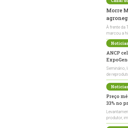
Canal d
Morre Ma
agronegó
À frente da 
marcou a hi
Notícia
ANCP cel
ExpoGené
Seminário, 
de reprodu
durante a E
Notícia
Preço méd
33% no p
Levantamen
produtor, i
de leite cru