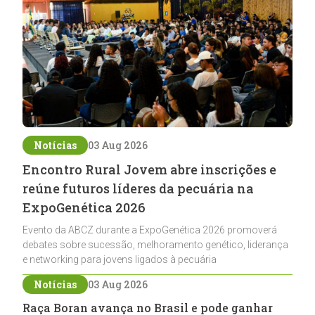
Notícias
03 Aug 2026
Encontro Rural Jovem abre inscrições e
reúne futuros líderes da pecuária na
ExpoGenética 2026
Evento da ABCZ durante a ExpoGenética 2026 promoverá
debates sobre sucessão, melhoramento genético, liderança
e networking para jovens ligados à pecuária
Notícias
03 Aug 2026
Raça Boran avança no Brasil e pode ganhar