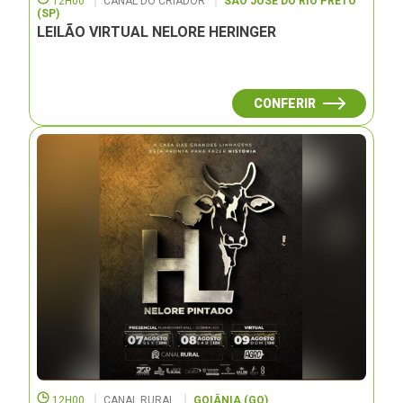
12H00
CANAL DO CRIADOR
SÃO JOSÉ DO RIO PRETO
(SP)
LEILÃO VIRTUAL NELORE HERINGER
CONFERIR
12H00
CANAL RURAL
GOIÂNIA (GO)