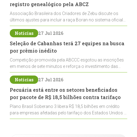
registro genealógico pela ABCZ
Associação Brasileira dos Criadores de Zebu discute os
últimos ajustes para incluir a raça Boran no sistema oficial
de registros, abrindo caminho para sua expansão na
pecuária nacional
Notícias
27 Jul 2026
Seleção de Cabanhas terá 27 equipes na busca
por prêmio inédito
Competição promovida pela ABCCC esgotou as inscrições
em menos de sete minutos e reforça o investimento das
cabanhas na seleção genética de Cavalos Crioulos voltados
ao laço
Notícias
27 Jul 2026
Pecuária está entre os setores beneficiados
por pacote de R$ 18,5 bilhões contra tarifaço
Plano Brasil Soberano 3 libera R$ 18,5 bilhões em crédito
para empresas afetadas pelo tarifaço dos Estados Unidos e
inclui a pecuária entre os setores estratégicos
contemplados