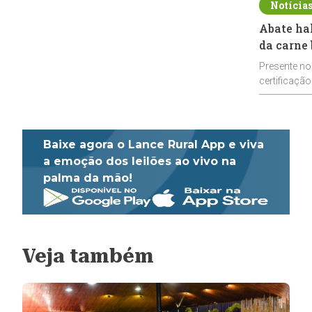
Notícia
Abate ha
da carne 
Presente no
certificação
impulsionar
Baixe agora o Lance Rural App e viva
a emoção dos leilões ao vivo na
palma da mão!
Veja também