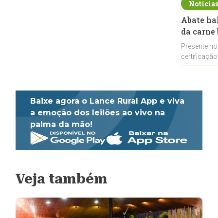
Notícia
Abate ha
da carne 
Presente no
certificação
impulsionar
Baixe agora o Lance Rural App e viva
a emoção dos leilões ao vivo na
palma da mão!
Veja também