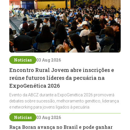
Notícias
03 Aug 2026
Encontro Rural Jovem abre inscrições e
reúne futuros líderes da pecuária na
ExpoGenética 2026
Evento da ABCZ durante a ExpoGenética 2026 promoverá
debates sobre sucessão, melhoramento genético, liderança
e networking para jovens ligados à pecuária
Notícias
03 Aug 2026
Raça Boran avança no Brasil e pode ganhar