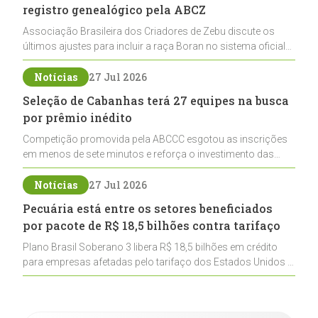
registro genealógico pela ABCZ
Associação Brasileira dos Criadores de Zebu discute os
últimos ajustes para incluir a raça Boran no sistema oficial
de registros, abrindo caminho para sua expansão na
pecuária nacional
Notícias
27 Jul 2026
Seleção de Cabanhas terá 27 equipes na busca
por prêmio inédito
Competição promovida pela ABCCC esgotou as inscrições
em menos de sete minutos e reforça o investimento das
cabanhas na seleção genética de Cavalos Crioulos voltados
ao laço
Notícias
27 Jul 2026
Pecuária está entre os setores beneficiados
por pacote de R$ 18,5 bilhões contra tarifaço
Plano Brasil Soberano 3 libera R$ 18,5 bilhões em crédito
para empresas afetadas pelo tarifaço dos Estados Unidos e
inclui a pecuária entre os setores estratégicos
contemplados