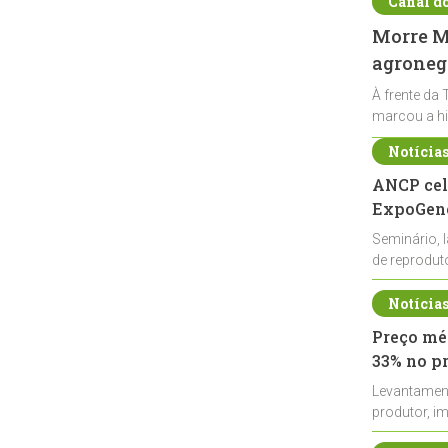
Canal d
Morre Ma
agronegó
À frente da 
marcou a hi
Notícia
ANCP cel
ExpoGené
Seminário, 
de reprodu
durante a E
Notícia
Preço méd
33% no p
Levantamen
produtor, i
de leite cru