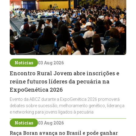
Notícias
03 Aug 2026
Encontro Rural Jovem abre inscrições e
reúne futuros líderes da pecuária na
ExpoGenética 2026
Evento da ABCZ durante a ExpoGenética 2026 promoverá
debates sobre sucessão, melhoramento genético, liderança
e networking para jovens ligados à pecuária
Notícias
03 Aug 2026
Raça Boran avança no Brasil e pode ganhar