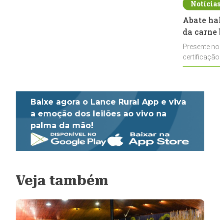
Notícia
Abate ha
da carne 
Presente no
certificação
impulsionar
Baixe agora o Lance Rural App e viva
a emoção dos leilões ao vivo na
palma da mão!
Veja também