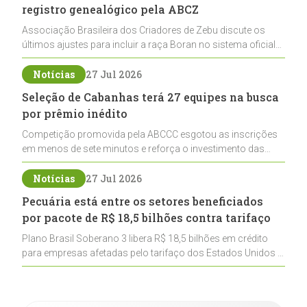
registro genealógico pela ABCZ
Associação Brasileira dos Criadores de Zebu discute os
últimos ajustes para incluir a raça Boran no sistema oficial
de registros, abrindo caminho para sua expansão na
pecuária nacional
Notícias
27 Jul 2026
Seleção de Cabanhas terá 27 equipes na busca
por prêmio inédito
Competição promovida pela ABCCC esgotou as inscrições
em menos de sete minutos e reforça o investimento das
cabanhas na seleção genética de Cavalos Crioulos voltados
ao laço
Notícias
27 Jul 2026
Pecuária está entre os setores beneficiados
por pacote de R$ 18,5 bilhões contra tarifaço
Plano Brasil Soberano 3 libera R$ 18,5 bilhões em crédito
para empresas afetadas pelo tarifaço dos Estados Unidos e
inclui a pecuária entre os setores estratégicos
contemplados