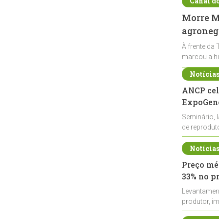
Canal d
Morre Ma
agronegó
À frente da 
marcou a hi
Notícia
ANCP cel
ExpoGené
Seminário, 
de reprodu
durante a E
Notícia
Preço méd
33% no p
Levantamen
produtor, i
de leite cru