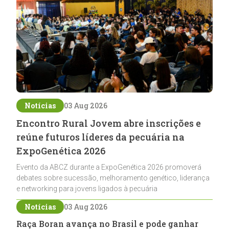
Notícias
03 Aug 2026
Encontro Rural Jovem abre inscrições e
reúne futuros líderes da pecuária na
ExpoGenética 2026
Evento da ABCZ durante a ExpoGenética 2026 promoverá
debates sobre sucessão, melhoramento genético, liderança
e networking para jovens ligados à pecuária
Notícias
03 Aug 2026
Raça Boran avança no Brasil e pode ganhar