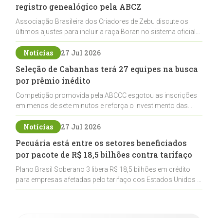
registro genealógico pela ABCZ
Associação Brasileira dos Criadores de Zebu discute os
últimos ajustes para incluir a raça Boran no sistema oficial
de registros, abrindo caminho para sua expansão na
pecuária nacional
Notícias
27 Jul 2026
Seleção de Cabanhas terá 27 equipes na busca
por prêmio inédito
Competição promovida pela ABCCC esgotou as inscrições
em menos de sete minutos e reforça o investimento das
cabanhas na seleção genética de Cavalos Crioulos voltados
ao laço
Notícias
27 Jul 2026
Pecuária está entre os setores beneficiados
por pacote de R$ 18,5 bilhões contra tarifaço
Plano Brasil Soberano 3 libera R$ 18,5 bilhões em crédito
para empresas afetadas pelo tarifaço dos Estados Unidos e
inclui a pecuária entre os setores estratégicos
contemplados