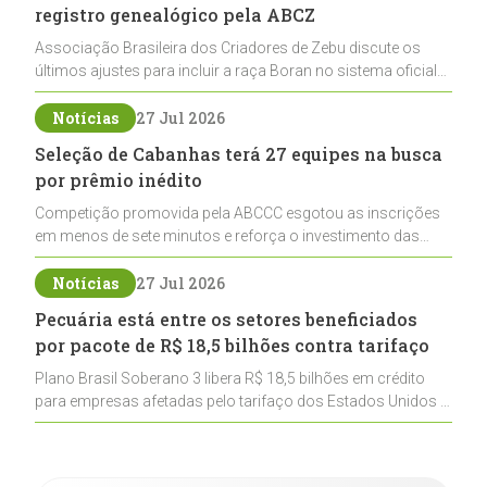
registro genealógico pela ABCZ
Associação Brasileira dos Criadores de Zebu discute os
últimos ajustes para incluir a raça Boran no sistema oficial
de registros, abrindo caminho para sua expansão na
pecuária nacional
Notícias
27 Jul 2026
Seleção de Cabanhas terá 27 equipes na busca
por prêmio inédito
Competição promovida pela ABCCC esgotou as inscrições
em menos de sete minutos e reforça o investimento das
cabanhas na seleção genética de Cavalos Crioulos voltados
ao laço
Notícias
27 Jul 2026
Pecuária está entre os setores beneficiados
por pacote de R$ 18,5 bilhões contra tarifaço
Plano Brasil Soberano 3 libera R$ 18,5 bilhões em crédito
para empresas afetadas pelo tarifaço dos Estados Unidos e
inclui a pecuária entre os setores estratégicos
contemplados