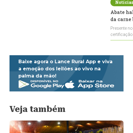
Notícia
Abate ha
da carne 
Presente no
certificação
impulsionar
Baixe agora o Lance Rural App e viva
a emoção dos leilões ao vivo na
palma da mão!
Veja também