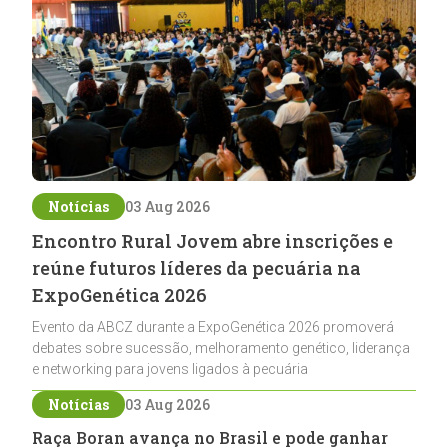
Notícias
03 Aug 2026
Encontro Rural Jovem abre inscrições e
reúne futuros líderes da pecuária na
ExpoGenética 2026
Evento da ABCZ durante a ExpoGenética 2026 promoverá
debates sobre sucessão, melhoramento genético, liderança
e networking para jovens ligados à pecuária
Notícias
03 Aug 2026
Raça Boran avança no Brasil e pode ganhar