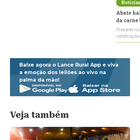
Notícia
Abate ha
da carne 
Presente no
certificação
impulsionar
Baixe agora o Lance Rural App e viva
a emoção dos leilões ao vivo na
palma da mão!
Veja também