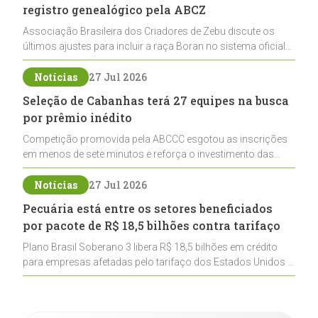
registro genealógico pela ABCZ
Associação Brasileira dos Criadores de Zebu discute os
últimos ajustes para incluir a raça Boran no sistema oficial
de registros, abrindo caminho para sua expansão na
pecuária nacional
Notícias
27 Jul 2026
Seleção de Cabanhas terá 27 equipes na busca
por prêmio inédito
Competição promovida pela ABCCC esgotou as inscrições
em menos de sete minutos e reforça o investimento das
cabanhas na seleção genética de Cavalos Crioulos voltados
ao laço
Notícias
27 Jul 2026
Pecuária está entre os setores beneficiados
por pacote de R$ 18,5 bilhões contra tarifaço
Plano Brasil Soberano 3 libera R$ 18,5 bilhões em crédito
para empresas afetadas pelo tarifaço dos Estados Unidos e
inclui a pecuária entre os setores estratégicos
contemplados