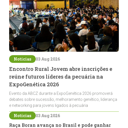
Notícias
03 Aug 2026
Encontro Rural Jovem abre inscrições e
reúne futuros líderes da pecuária na
ExpoGenética 2026
Evento da ABCZ durante a ExpoGenética 2026 promoverá
debates sobre sucessão, melhoramento genético, liderança
e networking para jovens ligados à pecuária
Notícias
03 Aug 2026
Raça Boran avança no Brasil e pode ganhar