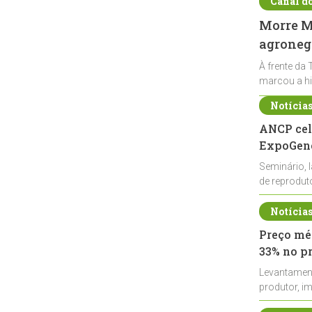
Canal d
Morre Ma
agronegó
À frente da 
marcou a hi
Notícia
ANCP cel
ExpoGené
Seminário, 
de reprodu
durante a E
Notícia
Preço méd
33% no p
Levantamen
produtor, i
de leite cru