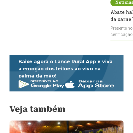
Notícia
Abate ha
da carne 
Presente no
certificação
impulsionar
Baixe agora o Lance Rural App e viva
a emoção dos leilões ao vivo na
palma da mão!
Veja também