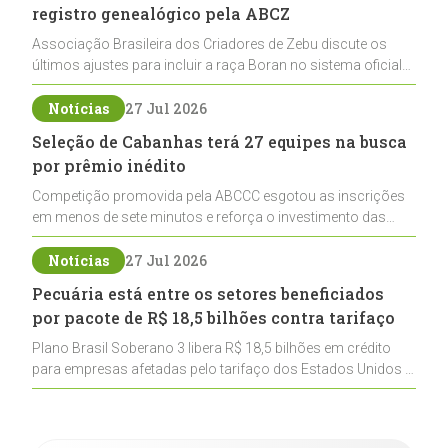
registro genealógico pela ABCZ
Associação Brasileira dos Criadores de Zebu discute os
últimos ajustes para incluir a raça Boran no sistema oficial
de registros, abrindo caminho para sua expansão na
pecuária nacional
Notícias
27 Jul 2026
Seleção de Cabanhas terá 27 equipes na busca
por prêmio inédito
Competição promovida pela ABCCC esgotou as inscrições
em menos de sete minutos e reforça o investimento das
cabanhas na seleção genética de Cavalos Crioulos voltados
ao laço
Notícias
27 Jul 2026
Pecuária está entre os setores beneficiados
por pacote de R$ 18,5 bilhões contra tarifaço
Plano Brasil Soberano 3 libera R$ 18,5 bilhões em crédito
para empresas afetadas pelo tarifaço dos Estados Unidos e
inclui a pecuária entre os setores estratégicos
contemplados