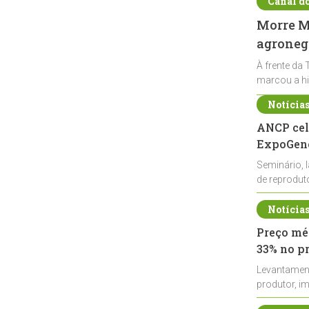
Canal d
Morre Ma
agronegó
À frente da 
marcou a hi
Notícia
ANCP cel
ExpoGené
Seminário, 
de reprodu
durante a E
Notícia
Preço méd
33% no p
Levantamen
produtor, i
de leite cru