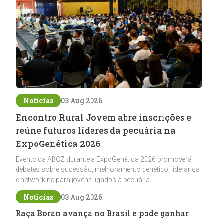
Notícias
03 Aug 2026
Encontro Rural Jovem abre inscrições e
reúne futuros líderes da pecuária na
ExpoGenética 2026
Evento da ABCZ durante a ExpoGenética 2026 promoverá
debates sobre sucessão, melhoramento genético, liderança
e networking para jovens ligados à pecuária
Notícias
03 Aug 2026
Raça Boran avança no Brasil e pode ganhar