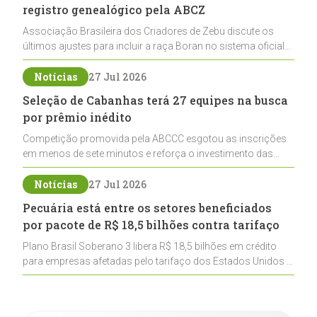
registro genealógico pela ABCZ
Associação Brasileira dos Criadores de Zebu discute os
últimos ajustes para incluir a raça Boran no sistema oficial
de registros, abrindo caminho para sua expansão na
pecuária nacional
Notícias
27 Jul 2026
Seleção de Cabanhas terá 27 equipes na busca
por prêmio inédito
Competição promovida pela ABCCC esgotou as inscrições
em menos de sete minutos e reforça o investimento das
cabanhas na seleção genética de Cavalos Crioulos voltados
ao laço
Notícias
27 Jul 2026
Pecuária está entre os setores beneficiados
por pacote de R$ 18,5 bilhões contra tarifaço
Plano Brasil Soberano 3 libera R$ 18,5 bilhões em crédito
para empresas afetadas pelo tarifaço dos Estados Unidos e
inclui a pecuária entre os setores estratégicos
contemplados