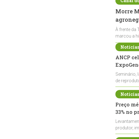
Canal d
Morre Ma
agronegó
À frente da 
marcou a hi
Notícia
ANCP cel
ExpoGené
Seminário, 
de reprodu
durante a E
Notícia
Preço méd
33% no p
Levantamen
produtor, i
de leite cru