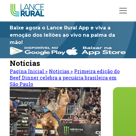
Baixe agora o Lance Rural App e viva a
emoção dos leilões ao vivo na palma da
mão!
Notícias
Pagina Inicial
>
Notícias
>
Primeira edição do
Beef Dinner celebra a pecuária brasileira em
São Paulo