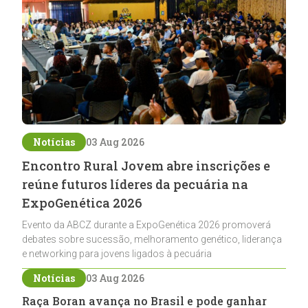
Notícias
03 Aug 2026
Encontro Rural Jovem abre inscrições e
reúne futuros líderes da pecuária na
ExpoGenética 2026
Evento da ABCZ durante a ExpoGenética 2026 promoverá
debates sobre sucessão, melhoramento genético, liderança
e networking para jovens ligados à pecuária
Notícias
03 Aug 2026
Raça Boran avança no Brasil e pode ganhar