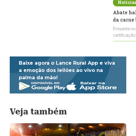
Notícia
Abate ha
da carne 
Presente no
certificação
impulsionar
Baixe agora o Lance Rural App e viva
a emoção dos leilões ao vivo na
palma da mão!
Veja também