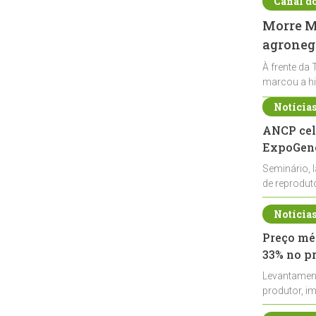
Canal d
Morre Ma
agronegó
À frente da 
marcou a hi
Notícia
ANCP cel
ExpoGené
Seminário, 
de reprodu
durante a E
Notícia
Preço méd
33% no p
Levantamen
produtor, i
de leite cru