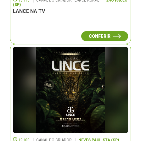
18H15
CANAL DO CRIADOR | LANCE RURAL
SÃO PAULO
(SP)
LANCE NA TV
CONFERIR
19H00
CANAL DO CRIADOR
NEVES PAULISTA (SP)