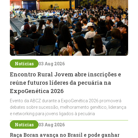
Notícias
03 Aug 2026
Encontro Rural Jovem abre inscrições e
reúne futuros líderes da pecuária na
ExpoGenética 2026
Evento da ABCZ durante a ExpoGenética 2026 promoverá
debates sobre sucessão, melhoramento genético, liderança
e networking para jovens ligados à pecuária
Notícias
03 Aug 2026
Raça Boran avança no Brasil e pode ganhar