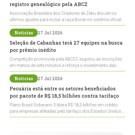
registro genealógico pela ABCZ
Associação Brasileira dos Criadores de Zebu discute os
últimos ajustes para incluir a raça Boran no sistema oficial
de registros, abrindo caminho para sua expansão na
pecuária nacional
Notícias
27 Jul 2026
Seleção de Cabanhas terá 27 equipes na busca
por prêmio inédito
Competição promovida pela ABCCC esgotou as inscrições
em menos de sete minutos e reforça o investimento das
cabanhas na seleção genética de Cavalos Crioulos voltados
ao laço
Notícias
27 Jul 2026
Pecuária está entre os setores beneficiados
por pacote de R$ 18,5 bilhões contra tarifaço
Plano Brasil Soberano 3 libera R$ 18,5 bilhões em crédito
para empresas afetadas pelo tarifaço dos Estados Unidos e
inclui a pecuária entre os setores estratégicos
contemplados