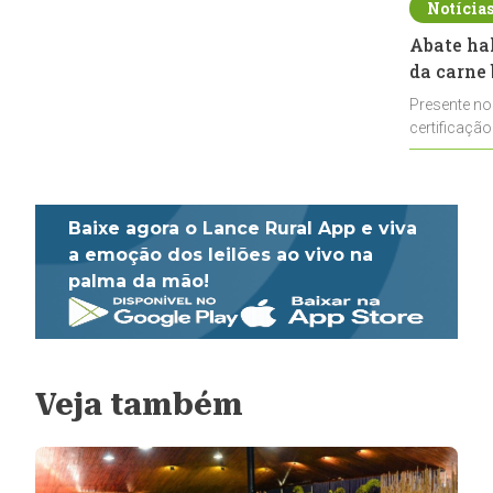
Notícia
Abate ha
da carne 
Presente no
certificação
impulsionar
Baixe agora o Lance Rural App e viva
a emoção dos leilões ao vivo na
palma da mão!
Veja também