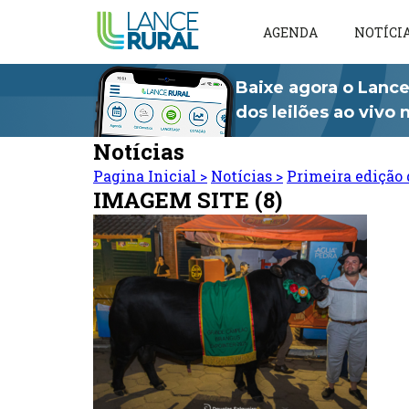
AGENDA
NOTÍCI
Baixe agora o Lance
dos leilões ao vivo
Notícias
Pagina Inicial
>
Notícias
>
Primeira edição 
IMAGEM SITE (8)