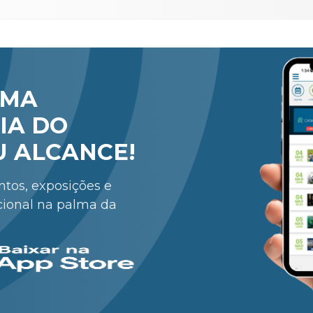
RMA
IA DO
U ALCANCE!
entos, exposições e
cional na palma da