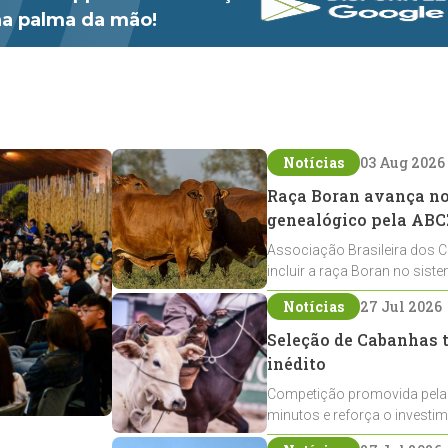
 na palma da mão!
Notícias
03 Aug 2026
Raça Boran avança no 
genealógico pela ABC
Associação Brasileira dos C
incluir a raça Boran no sist
expansão na pecuária nacio
Notícias
27 Jul 2026
Seleção de Cabanhas t
inédito
Competição promovida pela
minutos e reforça o investi
Crioulos voltados ao laço