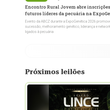
Encontro Rural Jovem abre inscrições
futuros líderes da pecuária na ExpoG
Evento da ABCZ durante a ExpoGenética 2026 promove
sucessão, melhoramento genético, liderança e network
ligados à pecuária
Próximos leilões