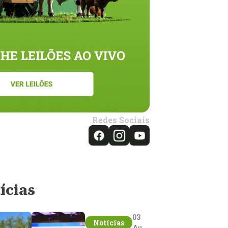
Redes Sociais
ícias
03
Notícias
Aug