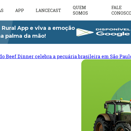
QUEM
FALE
AS
APP
LANCECAST
SOMOS
CONOSC
 Rural App e viva a emoção
 na palma da mão!
do Beef Dinner celebra a pecuária brasileira em São Paul