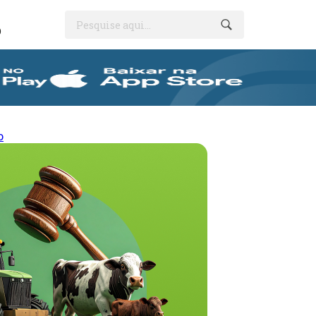
Pesquise aqui...
O
o