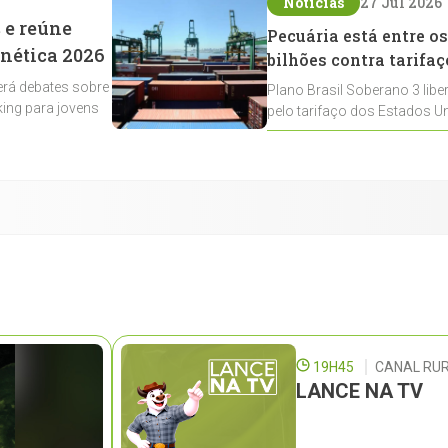
Notícias
27 Jul 2026
 e reúne
Pecuária está entre os
enética 2026
bilhões contra tarifaç
rá debates sobre
Plano Brasil Soberano 3 libe
ing para jovens
pelo tarifaço dos Estados Un
contemplados
19H45
CANAL RUR
LANCE NA TV