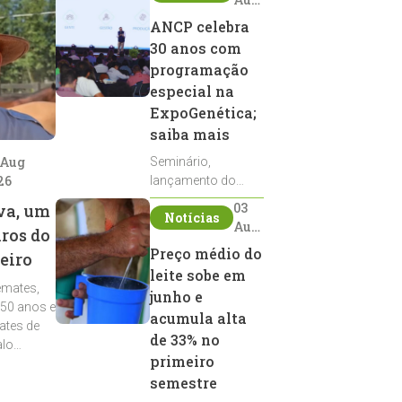
2026
ANCP celebra
30 anos com
programação
especial na
ExpoGenética;
saiba mais
 Aug
Seminário,
26
lançamento do
Sumário de Touros,
03
va, um
Notícias
debates, podcast,
Aug
iros do
desfile de
2026
Preço médio do
eiro
reprodutores e
leite sobe em
homenagens
emates,
integram a
junho e
 50 anos e
programação da
acumula alta
ates de
entidade durante a
de 33% no
alo
ExpoGenética 2026
primeiro
semestre