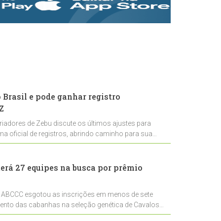
rastreabilidade e
rigor técnico para
impulsionar as
exportações
brasileiras
Brasil e pode ganhar registro
Z
riadores de Zebu discute os últimos ajustes para
ema oficial de registros, abrindo caminho para sua
nal
erá 27 equipes na busca por prêmio
 ABCCC esgotou as inscrições em menos de sete
mento das cabanhas na seleção genética de Cavalos