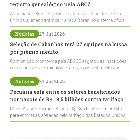
registro genealógico pela ABCZ
Associação Brasileira dos Criadores de Zebu discute os
últimos ajustes para incluir a raça Boran no sistema oficial
de registros, abrindo caminho para sua expansão na
pecuária nacional
Notícias
27 Jul 2026
Seleção de Cabanhas terá 27 equipes na busca
por prêmio inédito
Competição promovida pela ABCCC esgotou as inscrições
em menos de sete minutos e reforça o investimento das
cabanhas na seleção genética de Cavalos Crioulos voltados
ao laço
Notícias
27 Jul 2026
Pecuária está entre os setores beneficiados
por pacote de R$ 18,5 bilhões contra tarifaço
Plano Brasil Soberano 3 libera R$ 18,5 bilhões em crédito
para empresas afetadas pelo tarifaço dos Estados Unidos e
inclui a pecuária entre os setores estratégicos
contemplados