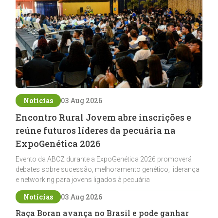
Notícias
03 Aug 2026
Encontro Rural Jovem abre inscrições e
reúne futuros líderes da pecuária na
ExpoGenética 2026
Evento da ABCZ durante a ExpoGenética 2026 promoverá
debates sobre sucessão, melhoramento genético, liderança
e networking para jovens ligados à pecuária
Notícias
03 Aug 2026
Raça Boran avança no Brasil e pode ganhar