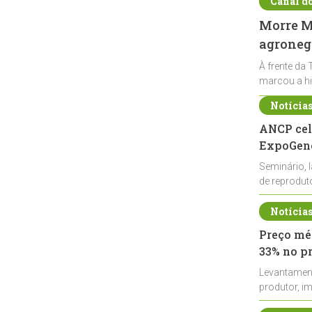
Canal d
Morre Ma
agronegó
À frente da 
marcou a hi
Notícia
ANCP cel
ExpoGené
Seminário, 
de reprodu
durante a E
Notícia
Preço méd
33% no p
Levantamen
produtor, i
de leite cru