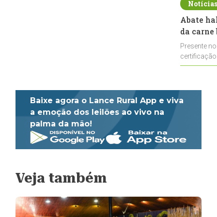
Notícia
Abate ha
da carne 
Presente no
certificação
impulsionar
Baixe agora o Lance Rural App e viva
a emoção dos leilões ao vivo na
palma da mão!
Veja também