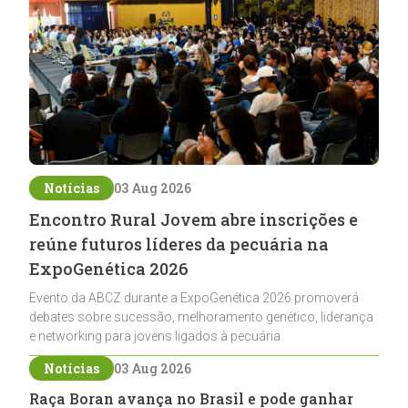
Notícias
03 Aug 2026
Encontro Rural Jovem abre inscrições e
reúne futuros líderes da pecuária na
ExpoGenética 2026
Evento da ABCZ durante a ExpoGenética 2026 promoverá
debates sobre sucessão, melhoramento genético, liderança
e networking para jovens ligados à pecuária
Notícias
03 Aug 2026
Raça Boran avança no Brasil e pode ganhar