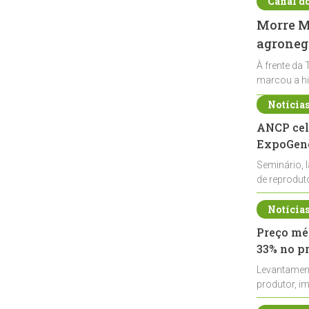
Canal d
Morre Ma
agronegó
À frente da 
marcou a hi
Notícia
ANCP cel
ExpoGené
Seminário, 
de reprodu
durante a E
Notícia
Preço méd
33% no p
Levantamen
produtor, i
de leite cru