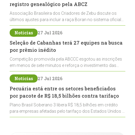
registro genealógico pela ABCZ
Associação Brasileira dos Criadores de Zebu discute os
últimos ajustes para incluir a raça Boran no sistema oficial
de registros, abrindo caminho para sua expansão na
pecuária nacional
Notícias
27 Jul 2026
Seleção de Cabanhas terá 27 equipes na busca
por prêmio inédito
Competição promovida pela ABCCC esgotou as inscrições
em menos de sete minutos e reforça o investimento das
cabanhas na seleção genética de Cavalos Crioulos voltados
ao laço
Notícias
27 Jul 2026
Pecuária está entre os setores beneficiados
por pacote de R$ 18,5 bilhões contra tarifaço
Plano Brasil Soberano 3 libera R$ 18,5 bilhões em crédito
para empresas afetadas pelo tarifaço dos Estados Unidos e
inclui a pecuária entre os setores estratégicos
contemplados