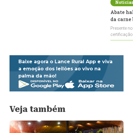
Notícia
Abate ha
da carne 
Presente no
certificação
impulsionar
Baixe agora o Lance Rural App e viva
a emoção dos leilões ao vivo na
palma da mão!
Veja também