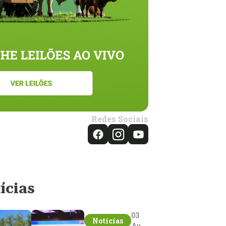
Redes Sociais
ícias
03
Notícias
Aug