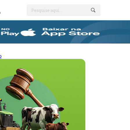
Pesquise aqui...
O
o