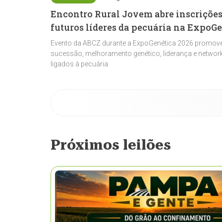
Encontro Rural Jovem abre inscrições
futuros líderes da pecuária na ExpoG
Evento da ABCZ durante a ExpoGenética 2026 promove
sucessão, melhoramento genético, liderança e network
ligados à pecuária
Próximos leilões