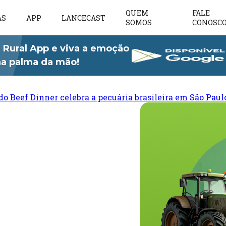
QUEM
FALE
AS
APP
LANCECAST
SOMOS
CONOSC
 Rural App e viva a emoção
 na palma da mão!
do Beef Dinner celebra a pecuária brasileira em São Paul