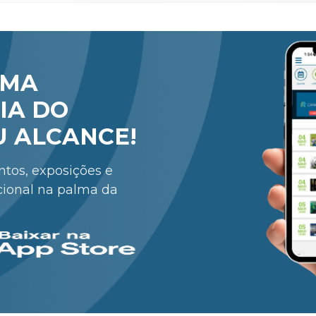
RMA
IA DO
U ALCANCE!
entos, exposições e
cional na palma da