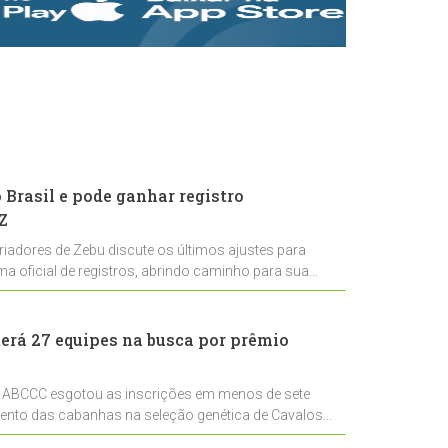
rastreabilidade e
rigor técnico para
impulsionar as
exportações
brasileiras
Brasil e pode ganhar registro
Z
riadores de Zebu discute os últimos ajustes para
ema oficial de registros, abrindo caminho para sua
nal
erá 27 equipes na busca por prêmio
 ABCCC esgotou as inscrições em menos de sete
mento das cabanhas na seleção genética de Cavalos