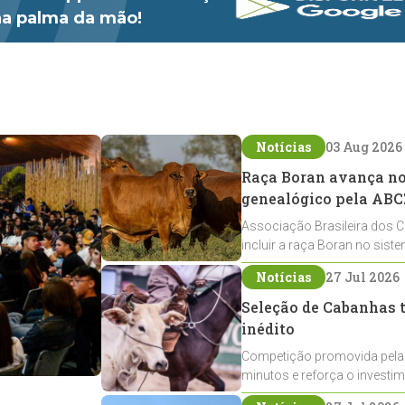
 na palma da mão!
Notícias
03 Aug 2026
Raça Boran avança no 
genealógico pela ABC
Associação Brasileira dos C
incluir a raça Boran no sist
expansão na pecuária nacio
Notícias
27 Jul 2026
Seleção de Cabanhas t
inédito
Competição promovida pela
minutos e reforça o investi
Crioulos voltados ao laço