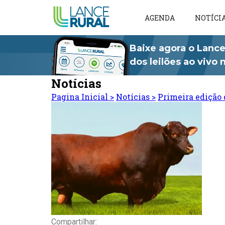
AGENDA
NOTÍCI
Baixe agora o Lance
dos leilões ao vivo
Notícias
Pagina Inicial
>
Notícias
>
Primeira edição 
Compartilhar: