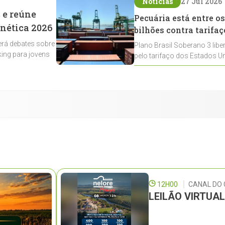
Notícias
27 Jul 2026
 e reúne
Pecuária está entre os
enética 2026
bilhões contra tarifaç
rá debates sobre
Plano Brasil Soberano 3 libe
ing para jovens
pelo tarifaço dos Estados Un
contemplados
12H00
CANAL DO
LEILÃO VIRTUA