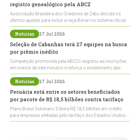
registro genealógico pela ABCZ
Associação Brasileira dos Criadores de Zebu discute os
últimos ajustes para incluir a raça Boran no sistema oficial
de registros, abrindo caminho para sua expansão na
pecuária nacional
Notícias
27 Jul 2026
Seleção de Cabanhas terá 27 equipes na busca
por prêmio inédito
Competição promovida pela ABCCC esgotou as inscrições
em menos de sete minutos e reforça o investimento das
cabanhas na seleção genética de Cavalos Crioulos voltados
ao laço
Notícias
27 Jul 2026
Pecuária está entre os setores beneficiados
por pacote de R$ 18,5 bilhões contra tarifaço
Plano Brasil Soberano 3 libera R$ 18,5 bilhões em crédito
para empresas afetadas pelo tarifaço dos Estados Unidos e
inclui a pecuária entre os setores estratégicos
contemplados