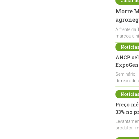
Canal d
Morre Ma
agronegó
À frente da 
marcou a hi
Notícia
ANCP cel
ExpoGené
Seminário, 
de reprodu
durante a E
Notícia
Preço méd
33% no p
Levantamen
produtor, i
de leite cru