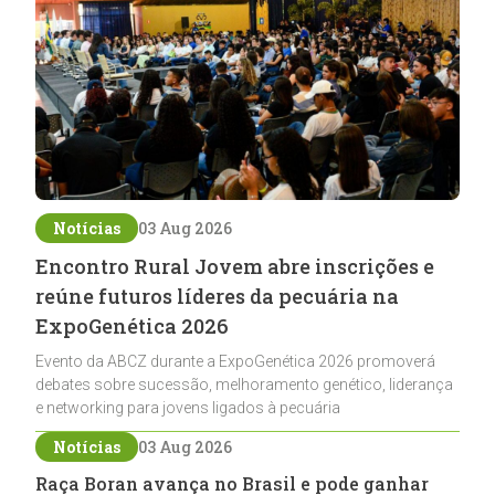
Notícias
03 Aug 2026
Encontro Rural Jovem abre inscrições e
reúne futuros líderes da pecuária na
ExpoGenética 2026
Evento da ABCZ durante a ExpoGenética 2026 promoverá
debates sobre sucessão, melhoramento genético, liderança
e networking para jovens ligados à pecuária
Notícias
03 Aug 2026
Raça Boran avança no Brasil e pode ganhar