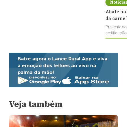
Notícia
Abate ha
da carne 
Presente no
certificação
impulsionar
Baixe agora o Lance Rural App e viva
a emoção dos leilões ao vivo na
palma da mão!
Veja também