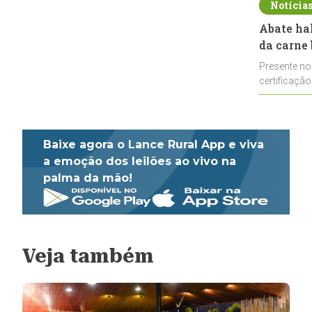
Notícia
Abate ha
da carne 
Presente no
certificação
impulsionar
Baixe agora o Lance Rural App e viva
a emoção dos leilões ao vivo na
palma da mão!
Veja também