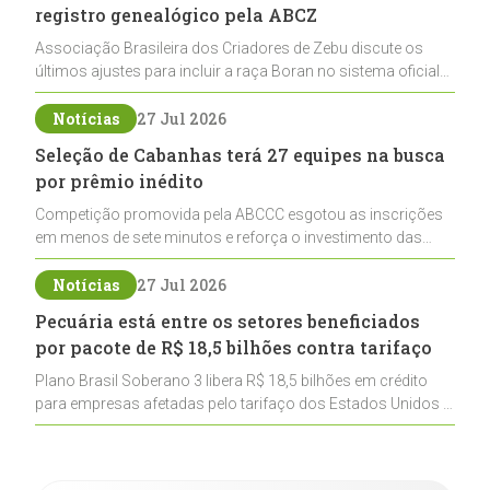
registro genealógico pela ABCZ
Associação Brasileira dos Criadores de Zebu discute os
últimos ajustes para incluir a raça Boran no sistema oficial
de registros, abrindo caminho para sua expansão na
pecuária nacional
Notícias
27 Jul 2026
Seleção de Cabanhas terá 27 equipes na busca
por prêmio inédito
Competição promovida pela ABCCC esgotou as inscrições
em menos de sete minutos e reforça o investimento das
cabanhas na seleção genética de Cavalos Crioulos voltados
ao laço
Notícias
27 Jul 2026
Pecuária está entre os setores beneficiados
por pacote de R$ 18,5 bilhões contra tarifaço
Plano Brasil Soberano 3 libera R$ 18,5 bilhões em crédito
para empresas afetadas pelo tarifaço dos Estados Unidos e
inclui a pecuária entre os setores estratégicos
contemplados