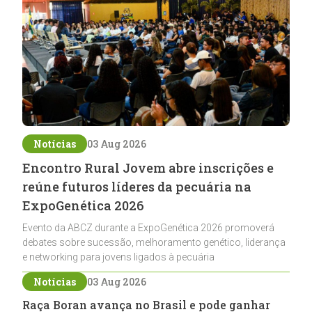
Notícias
03 Aug 2026
Encontro Rural Jovem abre inscrições e
reúne futuros líderes da pecuária na
ExpoGenética 2026
Evento da ABCZ durante a ExpoGenética 2026 promoverá
debates sobre sucessão, melhoramento genético, liderança
e networking para jovens ligados à pecuária
Notícias
03 Aug 2026
Raça Boran avança no Brasil e pode ganhar