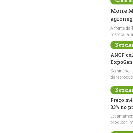
Canal d
Morre Ma
agronegó
À frente da 
marcou a hi
Notícia
ANCP cel
ExpoGené
Seminário, 
de reprodu
durante a E
Notícia
Preço méd
33% no p
Levantamen
produtor, i
de leite cru