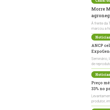
Canal d
Morre Ma
agronegó
À frente da 
marcou a hi
Notícia
ANCP cel
ExpoGené
Seminário, 
de reprodu
durante a E
Notícia
Preço méd
33% no p
Levantamen
produtor, i
de leite cru