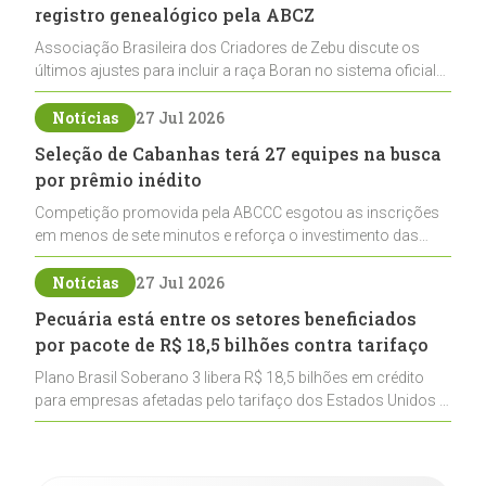
registro genealógico pela ABCZ
Associação Brasileira dos Criadores de Zebu discute os
últimos ajustes para incluir a raça Boran no sistema oficial
de registros, abrindo caminho para sua expansão na
pecuária nacional
Notícias
27 Jul 2026
Seleção de Cabanhas terá 27 equipes na busca
por prêmio inédito
Competição promovida pela ABCCC esgotou as inscrições
em menos de sete minutos e reforça o investimento das
cabanhas na seleção genética de Cavalos Crioulos voltados
ao laço
Notícias
27 Jul 2026
Pecuária está entre os setores beneficiados
por pacote de R$ 18,5 bilhões contra tarifaço
Plano Brasil Soberano 3 libera R$ 18,5 bilhões em crédito
para empresas afetadas pelo tarifaço dos Estados Unidos e
inclui a pecuária entre os setores estratégicos
contemplados