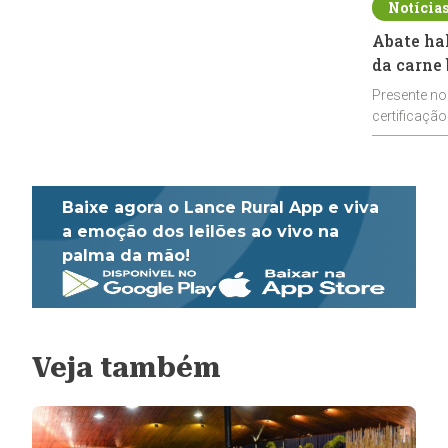
Notícia
Abate ha
da carne 
Presente no
certificação
impulsionar
Baixe agora o Lance Rural App e viva
a emoção dos leilões ao vivo na
palma da mão!
Veja também