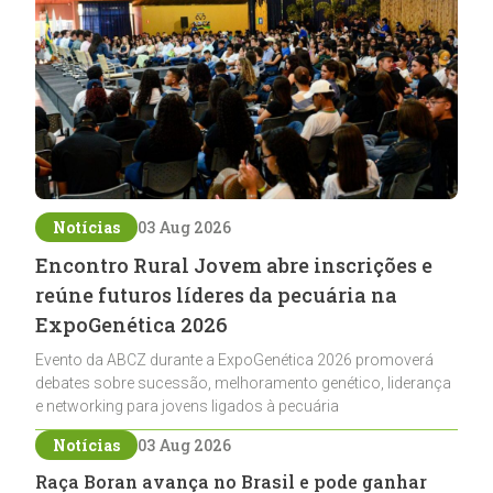
Notícias
03 Aug 2026
Encontro Rural Jovem abre inscrições e
reúne futuros líderes da pecuária na
ExpoGenética 2026
Evento da ABCZ durante a ExpoGenética 2026 promoverá
debates sobre sucessão, melhoramento genético, liderança
e networking para jovens ligados à pecuária
Notícias
03 Aug 2026
Raça Boran avança no Brasil e pode ganhar