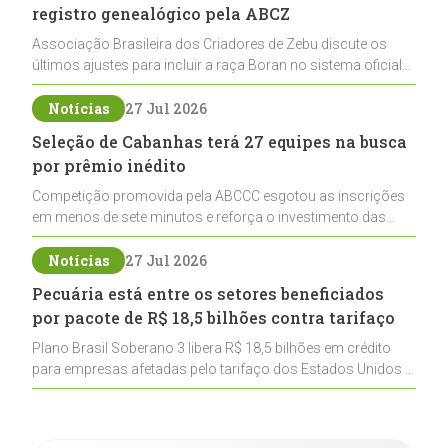
registro genealógico pela ABCZ
Associação Brasileira dos Criadores de Zebu discute os
últimos ajustes para incluir a raça Boran no sistema oficial
de registros, abrindo caminho para sua expansão na
pecuária nacional
Notícias
27 Jul 2026
Seleção de Cabanhas terá 27 equipes na busca
por prêmio inédito
Competição promovida pela ABCCC esgotou as inscrições
em menos de sete minutos e reforça o investimento das
cabanhas na seleção genética de Cavalos Crioulos voltados
ao laço
Notícias
27 Jul 2026
Pecuária está entre os setores beneficiados
por pacote de R$ 18,5 bilhões contra tarifaço
Plano Brasil Soberano 3 libera R$ 18,5 bilhões em crédito
para empresas afetadas pelo tarifaço dos Estados Unidos e
inclui a pecuária entre os setores estratégicos
contemplados