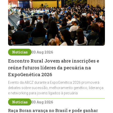
Notícias
03 Aug 2026
Encontro Rural Jovem abre inscrições e
reúne futuros líderes da pecuária na
ExpoGenética 2026
Evento da ABCZ durante a ExpoGenética 2026 promoverá
debates sobre sucessão, melhoramento genético, liderança
e networking para jovens ligados à pecuária
Notícias
03 Aug 2026
Raça Boran avança no Brasil e pode ganhar