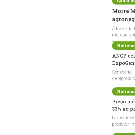
Canal d
Morre Ma
agronegó
À frente da 
marcou a hi
Notícia
ANCP cel
ExpoGené
Seminário, 
de reprodu
durante a E
Notícia
Preço méd
33% no p
Levantamen
produtor, i
de leite cru