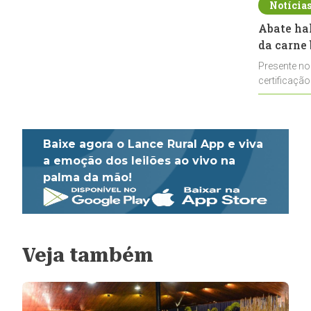
Notícia
Abate ha
da carne 
Presente no
certificação
impulsionar
Baixe agora o Lance Rural App e viva
a emoção dos leilões ao vivo na
palma da mão!
Veja também