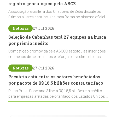
registro genealógico pela ABCZ
Associação Brasileira dos Criadores de Zebu discute os
últimos ajustes para incluir a raça Boran no sistema oficial
de registros, abrindo caminho para sua expansão na
pecuária nacional
Notícias
27 Jul 2026
Seleção de Cabanhas terá 27 equipes na busca
por prêmio inédito
Competição promovida pela ABCCC esgotou as inscrições
em menos de sete minutos e reforça o investimento das
cabanhas na seleção genética de Cavalos Crioulos voltados
ao laço
Notícias
27 Jul 2026
Pecuária está entre os setores beneficiados
por pacote de R$ 18,5 bilhões contra tarifaço
Plano Brasil Soberano 3 libera R$ 18,5 bilhões em crédito
para empresas afetadas pelo tarifaço dos Estados Unidos e
inclui a pecuária entre os setores estratégicos
contemplados