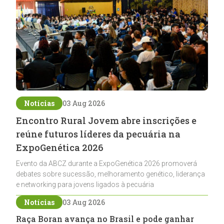
Notícias
03 Aug 2026
Encontro Rural Jovem abre inscrições e
reúne futuros líderes da pecuária na
ExpoGenética 2026
Evento da ABCZ durante a ExpoGenética 2026 promoverá
debates sobre sucessão, melhoramento genético, liderança
e networking para jovens ligados à pecuária
Notícias
03 Aug 2026
Raça Boran avança no Brasil e pode ganhar