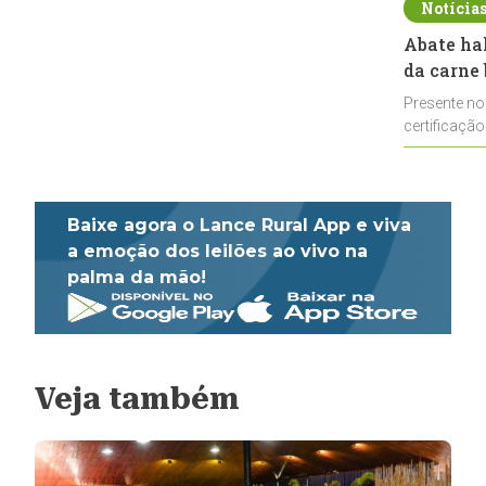
Notícia
Abate ha
da carne 
Presente no
certificação
impulsionar
Baixe agora o Lance Rural App e viva
a emoção dos leilões ao vivo na
palma da mão!
Veja também