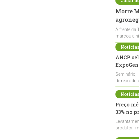
Canal d
Morre Ma
agronegó
À frente da 
marcou a hi
Notícia
ANCP cel
ExpoGené
Seminário, 
de reprodu
durante a E
Notícia
Preço méd
33% no p
Levantamen
produtor, i
de leite cru