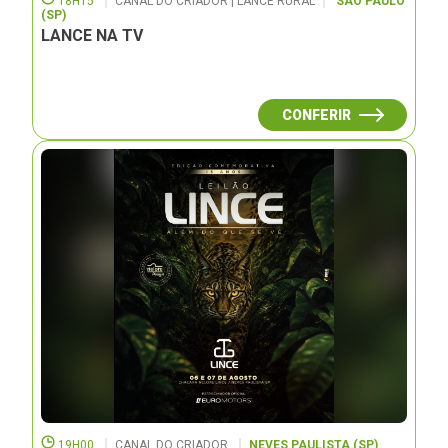
18H15
CANAL DO CRIADOR | LANCE RURAL
SÃO PAULO
(SP)
LANCE NA TV
CONFERIR
19H00
CANAL DO CRIADOR
NEVES PAULISTA (SP)