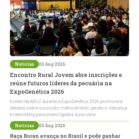
Notícias
03 Aug 2026
Encontro Rural Jovem abre inscrições e
reúne futuros líderes da pecuária na
ExpoGenética 2026
Evento da ABCZ durante a ExpoGenética 2026 promoverá
debates sobre sucessão, melhoramento genético, liderança
e networking para jovens ligados à pecuária
Notícias
03 Aug 2026
Raça Boran avança no Brasil e pode ganhar