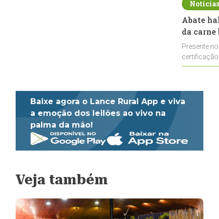
Notícia
Abate ha
da carne 
Presente no
certificação
impulsionar
Baixe agora o Lance Rural App e viva
a emoção dos leilões ao vivo na
palma da mão!
Veja também