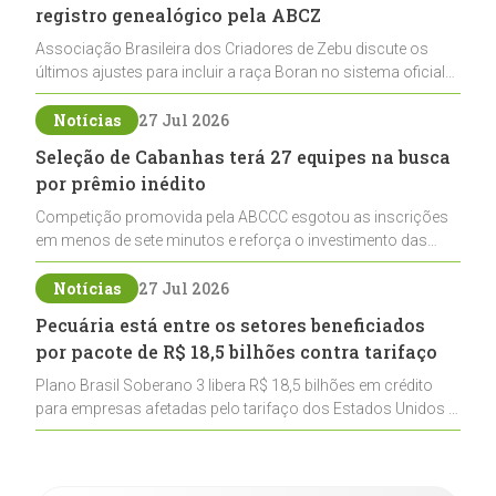
registro genealógico pela ABCZ
Associação Brasileira dos Criadores de Zebu discute os
últimos ajustes para incluir a raça Boran no sistema oficial
de registros, abrindo caminho para sua expansão na
pecuária nacional
Notícias
27 Jul 2026
Seleção de Cabanhas terá 27 equipes na busca
por prêmio inédito
Competição promovida pela ABCCC esgotou as inscrições
em menos de sete minutos e reforça o investimento das
cabanhas na seleção genética de Cavalos Crioulos voltados
ao laço
Notícias
27 Jul 2026
Pecuária está entre os setores beneficiados
por pacote de R$ 18,5 bilhões contra tarifaço
Plano Brasil Soberano 3 libera R$ 18,5 bilhões em crédito
para empresas afetadas pelo tarifaço dos Estados Unidos e
inclui a pecuária entre os setores estratégicos
contemplados