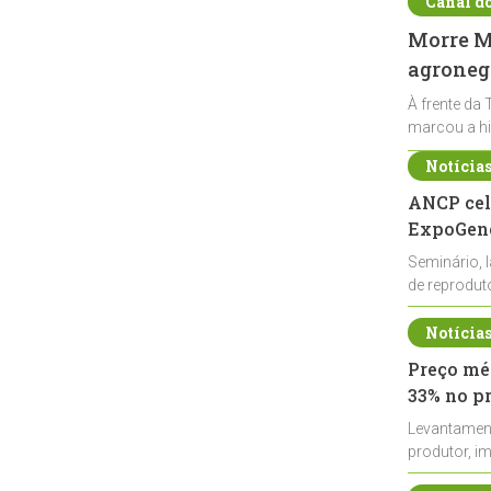
Canal d
Morre Ma
agronegó
À frente da 
marcou a hi
Notícia
ANCP cel
ExpoGené
Seminário, 
de reprodu
durante a E
Notícia
Preço méd
33% no p
Levantamen
produtor, i
de leite cru