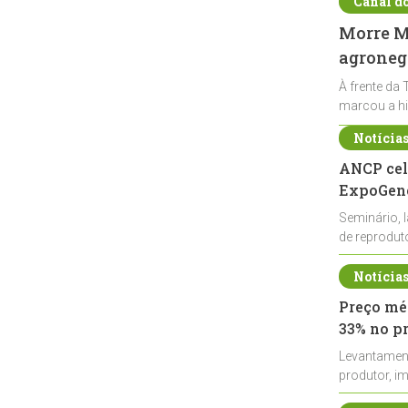
Canal d
Morre Ma
agronegó
À frente da 
marcou a hi
Notícia
ANCP cel
ExpoGené
Seminário, 
de reprodu
durante a E
Notícia
Preço méd
33% no p
Levantamen
produtor, i
de leite cru