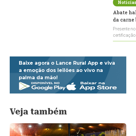
Notícia
Abate ha
da carne 
Presente no
certificação
impulsionar
Baixe agora o Lance Rural App e viva
a emoção dos leilões ao vivo na
palma da mão!
Veja também