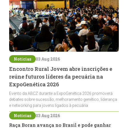
Notícias
03 Aug 2026
Encontro Rural Jovem abre inscrições e
reúne futuros líderes da pecuária na
ExpoGenética 2026
Evento da ABCZ durante a ExpoGenética 2026 promoverá
debates sobre sucessão, melhoramento genético, liderança
e networking para jovens ligados à pecuária
Notícias
03 Aug 2026
Raça Boran avança no Brasil e pode ganhar