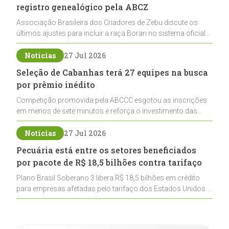
registro genealógico pela ABCZ
Associação Brasileira dos Criadores de Zebu discute os
últimos ajustes para incluir a raça Boran no sistema oficial
de registros, abrindo caminho para sua expansão na
pecuária nacional
Notícias
27 Jul 2026
Seleção de Cabanhas terá 27 equipes na busca
por prêmio inédito
Competição promovida pela ABCCC esgotou as inscrições
em menos de sete minutos e reforça o investimento das
cabanhas na seleção genética de Cavalos Crioulos voltados
ao laço
Notícias
27 Jul 2026
Pecuária está entre os setores beneficiados
por pacote de R$ 18,5 bilhões contra tarifaço
Plano Brasil Soberano 3 libera R$ 18,5 bilhões em crédito
para empresas afetadas pelo tarifaço dos Estados Unidos e
inclui a pecuária entre os setores estratégicos
contemplados