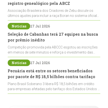
registro genealógico pela ABCZ
Associação Brasileira dos Criadores de Zebu discute os
últimos ajustes para incluir a raça Boran no sistema oficial
de registros, abrindo caminho para sua expansão na
pecuária nacional
Notícias
27 Jul 2026
Seleção de Cabanhas terá 27 equipes na busca
por prêmio inédito
Competição promovida pela ABCCC esgotou as inscrições
em menos de sete minutos e reforça o investimento das
cabanhas na seleção genética de Cavalos Crioulos voltados
ao laço
Notícias
27 Jul 2026
Pecuária está entre os setores beneficiados
por pacote de R$ 18,5 bilhões contra tarifaço
Plano Brasil Soberano 3 libera R$ 18,5 bilhões em crédito
para empresas afetadas pelo tarifaço dos Estados Unidos e
inclui a pecuária entre os setores estratégicos
contemplados