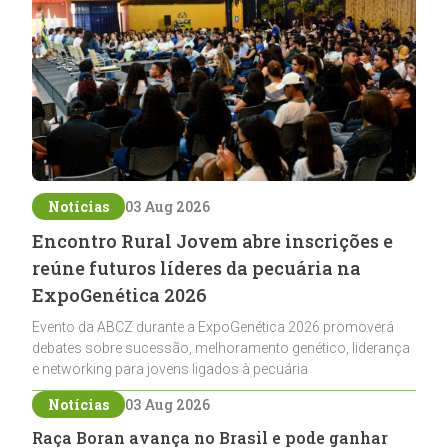
Notícias
03 Aug 2026
Encontro Rural Jovem abre inscrições e
reúne futuros líderes da pecuária na
ExpoGenética 2026
Evento da ABCZ durante a ExpoGenética 2026 promoverá
debates sobre sucessão, melhoramento genético, liderança
e networking para jovens ligados à pecuária
Notícias
03 Aug 2026
Raça Boran avança no Brasil e pode ganhar