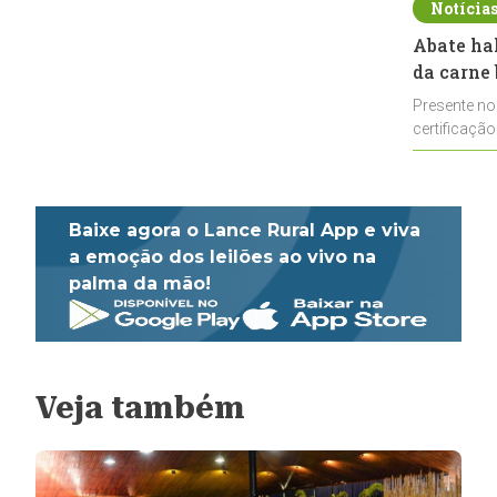
Notícia
Abate ha
da carne 
Presente no
certificação
impulsionar
Baixe agora o Lance Rural App e viva
a emoção dos leilões ao vivo na
palma da mão!
Veja também