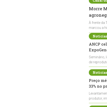
Canal d
Morre Ma
agronegó
À frente da 
marcou a hi
Notícia
ANCP cel
ExpoGené
Seminário, 
de reprodu
durante a E
Notícia
Preço méd
33% no p
Levantamen
produtor, i
de leite cru