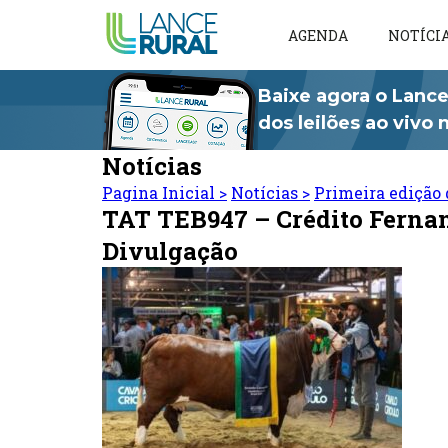
AGENDA
NOTÍCI
Baixe agora o Lance
dos leilões ao vivo
Notícias
Pagina Inicial
>
Notícias
>
Primeira edição 
TAT TEB947 – Crédito Ferna
Divulgação