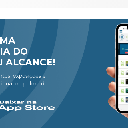
RMA
IA DO
U ALCANCE!
entos, exposições e
cional na palma da