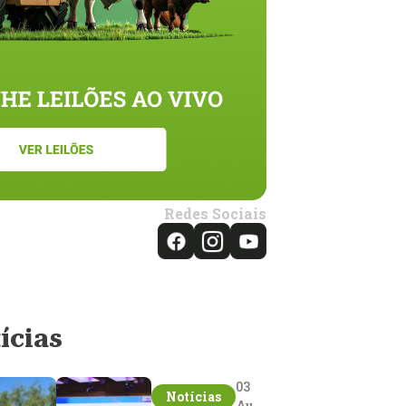
Redes Sociais
ícias
03
Notícias
Aug