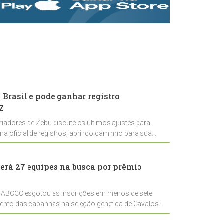
rastreabilidade e
rigor técnico para
impulsionar as
exportações
brasileiras
Brasil e pode ganhar registro
Z
riadores de Zebu discute os últimos ajustes para
ema oficial de registros, abrindo caminho para sua
nal
erá 27 equipes na busca por prêmio
 ABCCC esgotou as inscrições em menos de sete
mento das cabanhas na seleção genética de Cavalos