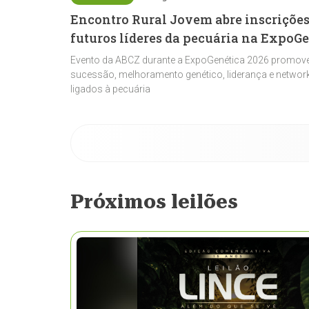
Encontro Rural Jovem abre inscrições
futuros líderes da pecuária na ExpoG
Evento da ABCZ durante a ExpoGenética 2026 promove
sucessão, melhoramento genético, liderança e network
ligados à pecuária
Próximos leilões