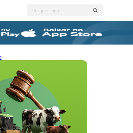
Pesquise aqui...
O
o