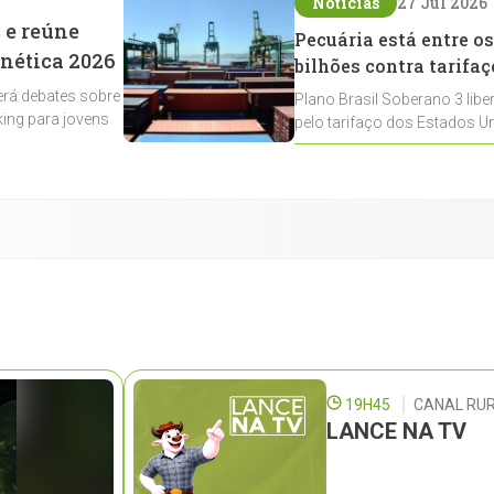
Notícias
27 Jul 2026
 e reúne
Pecuária está entre os
enética 2026
bilhões contra tarifaç
rá debates sobre
Plano Brasil Soberano 3 libe
ing para jovens
pelo tarifaço dos Estados Un
contemplados
19H45
CANAL RUR
LANCE NA TV