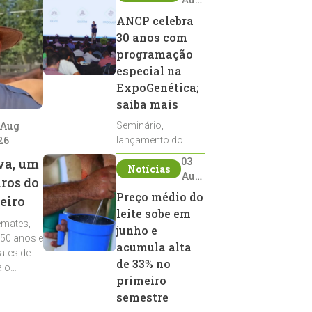
2026
ANCP celebra
30 anos com
programação
especial na
ExpoGenética;
saiba mais
 Aug
Seminário,
26
lançamento do
Sumário de Touros,
03
va, um
Notícias
debates, podcast,
Aug
iros do
desfile de
2026
Preço médio do
eiro
reprodutores e
leite sobe em
homenagens
emates,
integram a
junho e
 50 anos e
programação da
acumula alta
ates de
entidade durante a
de 33% no
alo
ExpoGenética 2026
primeiro
semestre