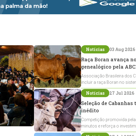
 na palma da mão!
Notícias
03 Aug 2026
Raça Boran avança no 
genealógico pela ABC
Associação Brasileira dos C
incluir a raça Boran no sist
expansão na pecuária nacio
Notícias
27 Jul 2026
Seleção de Cabanhas t
inédito
Competição promovida pela
minutos e reforça o investi
Crioulos voltados ao laço