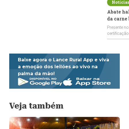
Notícia
Abate ha
da carne 
Presente no
certificação
impulsionar
Baixe agora o Lance Rural App e viva
a emoção dos leilões ao vivo na
palma da mão!
Veja também