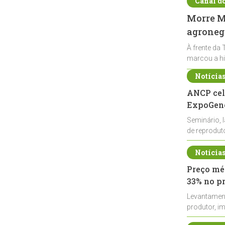
Canal d
Morre Ma
agronegó
À frente da 
marcou a hi
Notícia
ANCP cel
ExpoGené
Seminário, 
de reprodu
durante a E
Notícia
Preço méd
33% no p
Levantamen
produtor, i
de leite cru