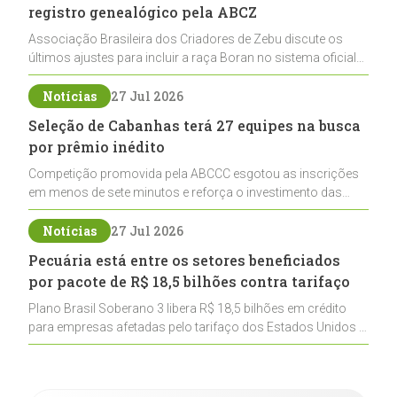
registro genealógico pela ABCZ
Associação Brasileira dos Criadores de Zebu discute os
últimos ajustes para incluir a raça Boran no sistema oficial
de registros, abrindo caminho para sua expansão na
pecuária nacional
Notícias
27 Jul 2026
Seleção de Cabanhas terá 27 equipes na busca
por prêmio inédito
Competição promovida pela ABCCC esgotou as inscrições
em menos de sete minutos e reforça o investimento das
cabanhas na seleção genética de Cavalos Crioulos voltados
ao laço
Notícias
27 Jul 2026
Pecuária está entre os setores beneficiados
por pacote de R$ 18,5 bilhões contra tarifaço
Plano Brasil Soberano 3 libera R$ 18,5 bilhões em crédito
para empresas afetadas pelo tarifaço dos Estados Unidos e
inclui a pecuária entre os setores estratégicos
contemplados