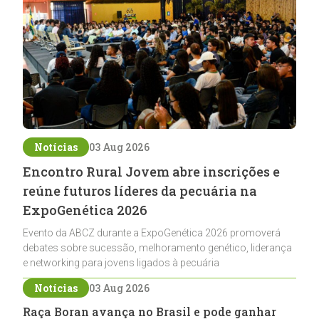
Notícias
03 Aug 2026
Encontro Rural Jovem abre inscrições e
reúne futuros líderes da pecuária na
ExpoGenética 2026
Evento da ABCZ durante a ExpoGenética 2026 promoverá
debates sobre sucessão, melhoramento genético, liderança
e networking para jovens ligados à pecuária
Notícias
03 Aug 2026
Raça Boran avança no Brasil e pode ganhar