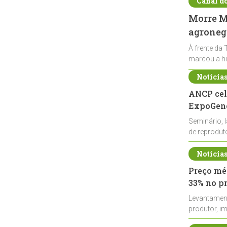
Canal d
Morre Ma
agronegó
À frente da 
marcou a hi
Notícia
ANCP cel
ExpoGené
Seminário, 
de reprodu
durante a E
Notícia
Preço méd
33% no p
Levantamen
produtor, i
de leite cru