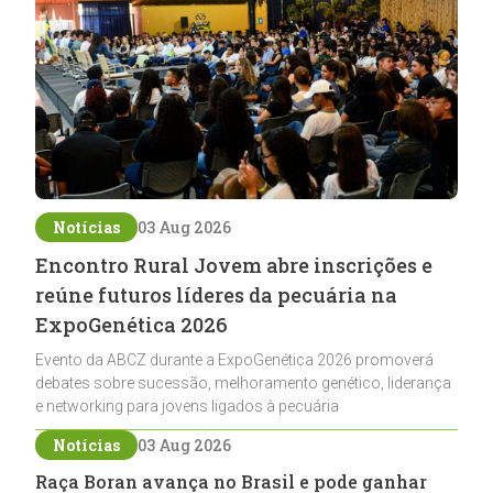
Notícias
03 Aug 2026
Encontro Rural Jovem abre inscrições e
reúne futuros líderes da pecuária na
ExpoGenética 2026
Evento da ABCZ durante a ExpoGenética 2026 promoverá
debates sobre sucessão, melhoramento genético, liderança
e networking para jovens ligados à pecuária
Notícias
03 Aug 2026
Raça Boran avança no Brasil e pode ganhar