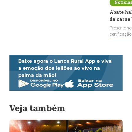
Notícia
Abate ha
da carne 
Presente no
certificação
impulsionar
Baixe agora o Lance Rural App e viva
a emoção dos leilões ao vivo na
palma da mão!
Veja também