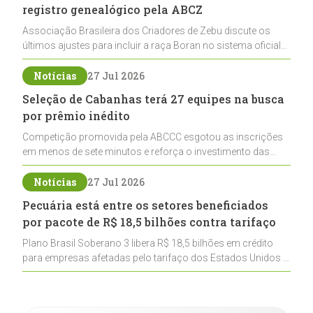
registro genealógico pela ABCZ
Associação Brasileira dos Criadores de Zebu discute os
últimos ajustes para incluir a raça Boran no sistema oficial
de registros, abrindo caminho para sua expansão na
pecuária nacional
Notícias
27 Jul 2026
Seleção de Cabanhas terá 27 equipes na busca
por prêmio inédito
Competição promovida pela ABCCC esgotou as inscrições
em menos de sete minutos e reforça o investimento das
cabanhas na seleção genética de Cavalos Crioulos voltados
ao laço
Notícias
27 Jul 2026
Pecuária está entre os setores beneficiados
por pacote de R$ 18,5 bilhões contra tarifaço
Plano Brasil Soberano 3 libera R$ 18,5 bilhões em crédito
para empresas afetadas pelo tarifaço dos Estados Unidos e
inclui a pecuária entre os setores estratégicos
contemplados