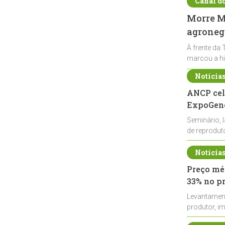
Canal d
Morre Ma
agronegó
À frente da 
marcou a hi
Notícia
ANCP cel
ExpoGené
Seminário, 
de reprodu
durante a E
Notícia
Preço méd
33% no p
Levantamen
produtor, i
de leite cru