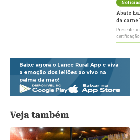
Notícia
Abate ha
da carne 
Presente no
certificação
impulsionar
Baixe agora o Lance Rural App e viva
a emoção dos leilões ao vivo na
palma da mão!
Veja também