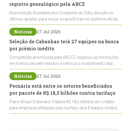
registro genealógico pela ABCZ
Associação Brasileira dos Criadores de Zebu discute os
últimos ajustes para incluir a raça Boran no sistema oficial
de registros, abrindo caminho para sua expansão na
pecuária nacional
Notícias
27 Jul 2026
Seleção de Cabanhas terá 27 equipes na busca
por prêmio inédito
Competição promovida pela ABCCC esgotou as inscrições
em menos de sete minutos e reforça o investimento das
cabanhas na seleção genética de Cavalos Crioulos voltados
ao laço
Notícias
27 Jul 2026
Pecuária está entre os setores beneficiados
por pacote de R$ 18,5 bilhões contra tarifaço
Plano Brasil Soberano 3 libera R$ 18,5 bilhões em crédito
para empresas afetadas pelo tarifaço dos Estados Unidos e
inclui a pecuária entre os setores estratégicos
contemplados