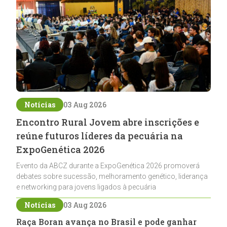
Notícias
03 Aug 2026
Encontro Rural Jovem abre inscrições e
reúne futuros líderes da pecuária na
ExpoGenética 2026
Evento da ABCZ durante a ExpoGenética 2026 promoverá
debates sobre sucessão, melhoramento genético, liderança
e networking para jovens ligados à pecuária
Notícias
03 Aug 2026
Raça Boran avança no Brasil e pode ganhar