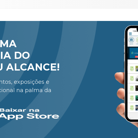
RMA
IA DO
U ALCANCE!
entos, exposições e
cional na palma da