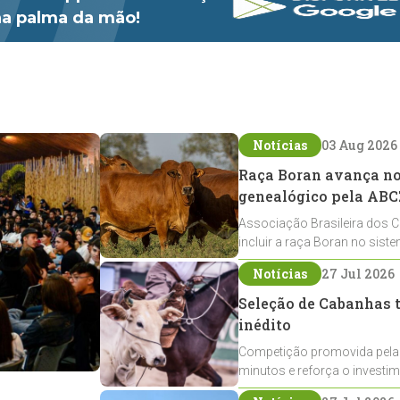
 na palma da mão!
Notícias
03 Aug 2026
Raça Boran avança no 
genealógico pela ABC
Associação Brasileira dos C
incluir a raça Boran no sist
expansão na pecuária nacio
Notícias
27 Jul 2026
Seleção de Cabanhas t
inédito
Competição promovida pela
minutos e reforça o investi
Crioulos voltados ao laço