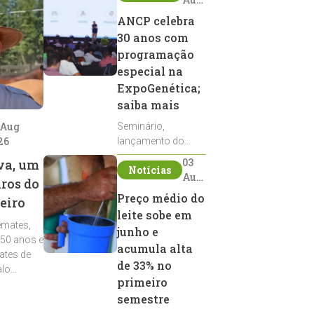
2026
ANCP celebra
30 anos com
programação
especial na
ExpoGenética;
saiba mais
 Aug
Seminário,
26
lançamento do
Sumário de Touros,
03
va, um
Notícias
debates, podcast,
Aug
iros do
desfile de
2026
Preço médio do
eiro
reprodutores e
leite sobe em
homenagens
emates,
integram a
junho e
 50 anos e
programação da
acumula alta
ates de
entidade durante a
de 33% no
alo
ExpoGenética 2026
primeiro
semestre