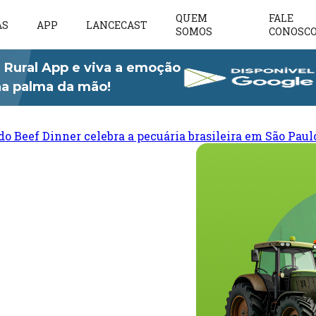
QUEM
FALE
AS
APP
LANCECAST
SOMOS
CONOSC
 Rural App e viva a emoção
 na palma da mão!
do Beef Dinner celebra a pecuária brasileira em São Paul