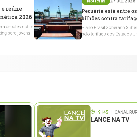
Notícias
27 Jul 2026
 e reúne
Pecuária está entre os
enética 2026
bilhões contra tarifaç
rá debates sobre
Plano Brasil Soberano 3 libe
ing para jovens
pelo tarifaço dos Estados Un
contemplados
19H45
CANAL RUR
LANCE NA TV