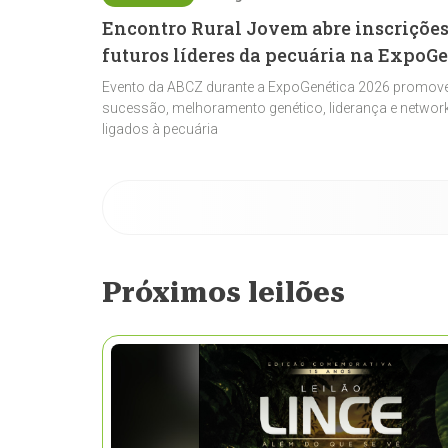
Encontro Rural Jovem abre inscrições
futuros líderes da pecuária na ExpoG
Evento da ABCZ durante a ExpoGenética 2026 promove
sucessão, melhoramento genético, liderança e network
ligados à pecuária
Próximos leilões