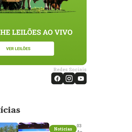
Redes Sociais
ícias
03
Notícias
Aug