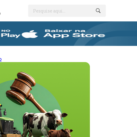
Pesquise aqui...
O
o