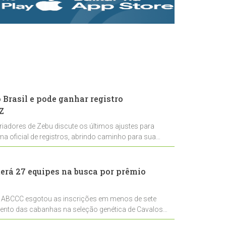
rastreabilidade e
rigor técnico para
impulsionar as
exportações
brasileiras
Brasil e pode ganhar registro
Z
riadores de Zebu discute os últimos ajustes para
ema oficial de registros, abrindo caminho para sua
nal
erá 27 equipes na busca por prêmio
 ABCCC esgotou as inscrições em menos de sete
mento das cabanhas na seleção genética de Cavalos