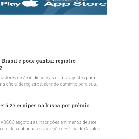
rastreabilidade e
rigor técnico para
impulsionar as
exportações
brasileiras
Brasil e pode ganhar registro
Z
riadores de Zebu discute os últimos ajustes para
ema oficial de registros, abrindo caminho para sua
nal
erá 27 equipes na busca por prêmio
 ABCCC esgotou as inscrições em menos de sete
mento das cabanhas na seleção genética de Cavalos