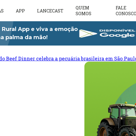
QUEM
FALE
AS
APP
LANCECAST
SOMOS
CONOSC
 Rural App e viva a emoção
 na palma da mão!
do Beef Dinner celebra a pecuária brasileira em São Paul