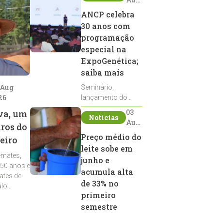
2026
ANCP celebra
30 anos com
programação
especial na
ExpoGenética;
saiba mais
 Aug
Seminário,
26
lançamento do
Sumário de Touros,
03
va, um
Notícias
debates, podcast,
Aug
iros do
desfile de
2026
Preço médio do
eiro
reprodutores e
leite sobe em
homenagens
emates,
integram a
junho e
 50 anos e
programação da
acumula alta
ates de
entidade durante a
de 33% no
alo
ExpoGenética 2026
primeiro
semestre