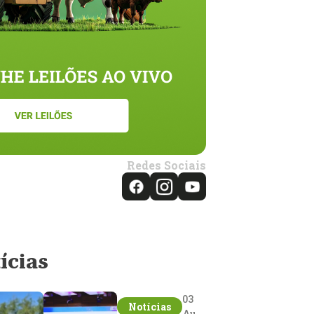
Redes Sociais
ícias
03
Notícias
Aug