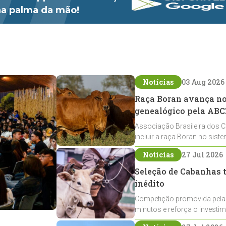
 na palma da mão!
Notícias
03 Aug 2026
Raça Boran avança no 
genealógico pela ABC
Associação Brasileira dos C
incluir a raça Boran no sist
expansão na pecuária nacio
Notícias
27 Jul 2026
Seleção de Cabanhas t
inédito
Competição promovida pela
minutos e reforça o investi
Crioulos voltados ao laço