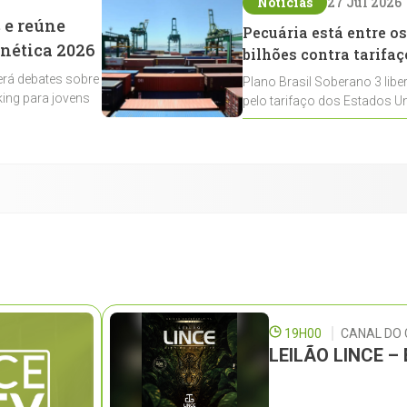
Notícias
27 Jul 2026
 e reúne
Pecuária está entre os
enética 2026
bilhões contra tarifaç
rá debates sobre
Plano Brasil Soberano 3 libe
ing para jovens
pelo tarifaço dos Estados Un
contemplados
19H00
CANAL DO
LEILÃO LINCE 