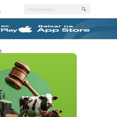
Pesquise aqui...
O
o