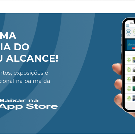
RMA
IA DO
U ALCANCE!
entos, exposições e
cional na palma da