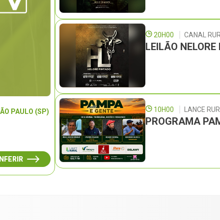
20H00
CANAL RU
LEILÃO NELORE
10H00
LANCE RU
ÃO PAULO (SP)
PROGRAMA PAM
NFERIR