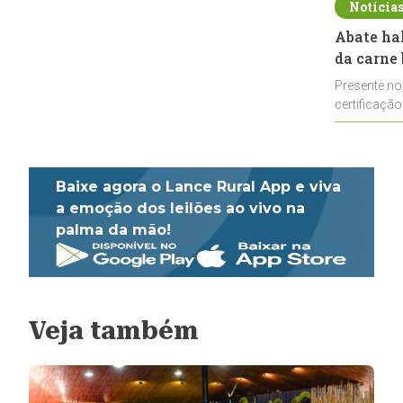
Notícia
Abate ha
da carne 
Presente no
certificação
impulsionar
Baixe agora o Lance Rural App e viva
a emoção dos leilões ao vivo na
palma da mão!
Veja também