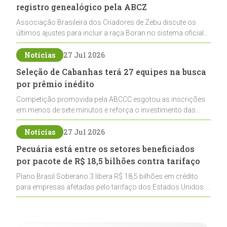
registro genealógico pela ABCZ
Associação Brasileira dos Criadores de Zebu discute os
últimos ajustes para incluir a raça Boran no sistema oficial
de registros, abrindo caminho para sua expansão na
pecuária nacional
Notícias
27 Jul 2026
Seleção de Cabanhas terá 27 equipes na busca
por prêmio inédito
Competição promovida pela ABCCC esgotou as inscrições
em menos de sete minutos e reforça o investimento das
cabanhas na seleção genética de Cavalos Crioulos voltados
ao laço
Notícias
27 Jul 2026
Pecuária está entre os setores beneficiados
por pacote de R$ 18,5 bilhões contra tarifaço
Plano Brasil Soberano 3 libera R$ 18,5 bilhões em crédito
para empresas afetadas pelo tarifaço dos Estados Unidos e
inclui a pecuária entre os setores estratégicos
contemplados