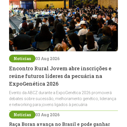
Notícias
03 Aug 2026
Encontro Rural Jovem abre inscrições e
reúne futuros líderes da pecuária na
ExpoGenética 2026
Evento da ABCZ durante a ExpoGenética 2026 promoverá
debates sobre sucessão, melhoramento genético, liderança
e networking para jovens ligados à pecuária
Notícias
03 Aug 2026
Raça Boran avança no Brasil e pode ganhar