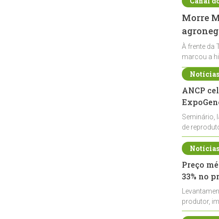
Canal d
Morre Ma
agronegó
À frente da 
marcou a hi
Notícia
ANCP cel
ExpoGené
Seminário, 
de reprodu
durante a E
Notícia
Preço méd
33% no p
Levantamen
produtor, i
de leite cru