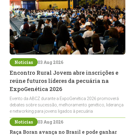
Notícias
03 Aug 2026
Encontro Rural Jovem abre inscrições e
reúne futuros líderes da pecuária na
ExpoGenética 2026
Evento da ABCZ durante a ExpoGenética 2026 promoverá
debates sobre sucessão, melhoramento genético, liderança
e networking para jovens ligados à pecuária
Notícias
03 Aug 2026
Raça Boran avança no Brasil e pode ganhar