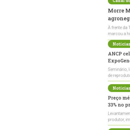
Canal d
Morre Ma
agronegó
À frente da 
marcou a hi
Notícia
ANCP cel
ExpoGené
Seminário, 
de reprodu
durante a E
Notícia
Preço méd
33% no p
Levantamen
produtor, i
de leite cru