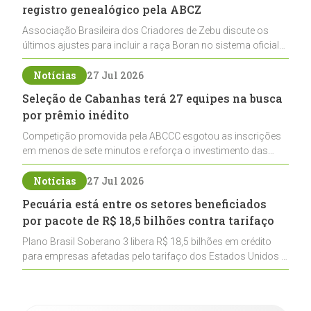
registro genealógico pela ABCZ
Associação Brasileira dos Criadores de Zebu discute os
últimos ajustes para incluir a raça Boran no sistema oficial
de registros, abrindo caminho para sua expansão na
pecuária nacional
Notícias
27 Jul 2026
Seleção de Cabanhas terá 27 equipes na busca
por prêmio inédito
Competição promovida pela ABCCC esgotou as inscrições
em menos de sete minutos e reforça o investimento das
cabanhas na seleção genética de Cavalos Crioulos voltados
ao laço
Notícias
27 Jul 2026
Pecuária está entre os setores beneficiados
por pacote de R$ 18,5 bilhões contra tarifaço
Plano Brasil Soberano 3 libera R$ 18,5 bilhões em crédito
para empresas afetadas pelo tarifaço dos Estados Unidos e
inclui a pecuária entre os setores estratégicos
contemplados