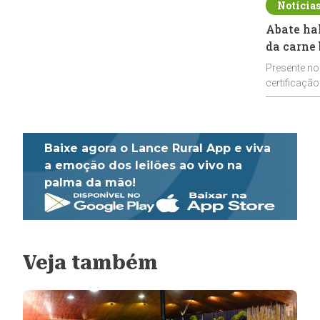
Notícia
Abate ha
da carne 
Presente no
certificação
impulsionar
Baixe agora o Lance Rural App e viva
a emoção dos leilões ao vivo na
palma da mão!
Veja também