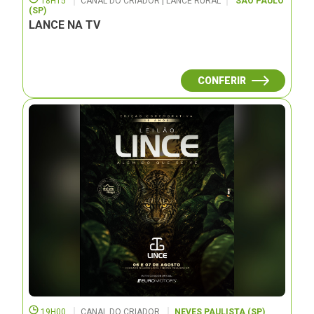
18H15
CANAL DO CRIADOR | LANCE RURAL
SÃO PAULO
(SP)
LANCE NA TV
CONFERIR
19H00
CANAL DO CRIADOR
NEVES PAULISTA (SP)