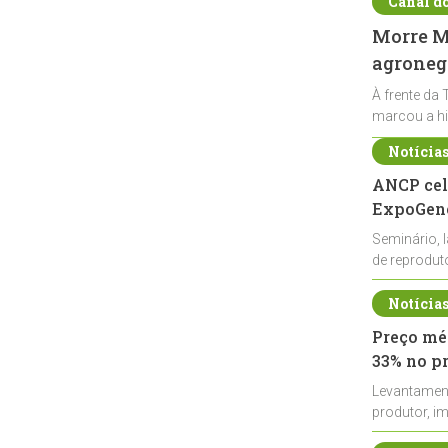
Canal d
Morre Ma
agronegó
À frente da 
marcou a hi
Notícia
ANCP cel
ExpoGené
Seminário, 
de reprodu
durante a E
Notícia
Preço méd
33% no p
Levantamen
produtor, i
de leite cru