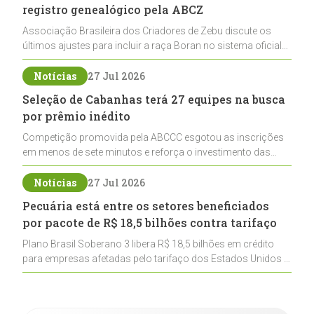
registro genealógico pela ABCZ
Associação Brasileira dos Criadores de Zebu discute os
últimos ajustes para incluir a raça Boran no sistema oficial
de registros, abrindo caminho para sua expansão na
pecuária nacional
Notícias
27 Jul 2026
Seleção de Cabanhas terá 27 equipes na busca
por prêmio inédito
Competição promovida pela ABCCC esgotou as inscrições
em menos de sete minutos e reforça o investimento das
cabanhas na seleção genética de Cavalos Crioulos voltados
ao laço
Notícias
27 Jul 2026
Pecuária está entre os setores beneficiados
por pacote de R$ 18,5 bilhões contra tarifaço
Plano Brasil Soberano 3 libera R$ 18,5 bilhões em crédito
para empresas afetadas pelo tarifaço dos Estados Unidos e
inclui a pecuária entre os setores estratégicos
contemplados