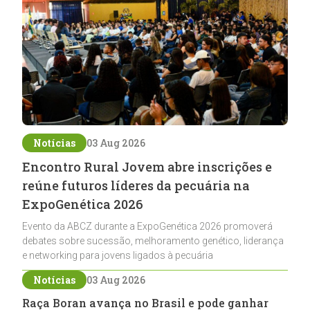
Notícias
03 Aug 2026
Encontro Rural Jovem abre inscrições e
reúne futuros líderes da pecuária na
ExpoGenética 2026
Evento da ABCZ durante a ExpoGenética 2026 promoverá
debates sobre sucessão, melhoramento genético, liderança
e networking para jovens ligados à pecuária
Notícias
03 Aug 2026
Raça Boran avança no Brasil e pode ganhar