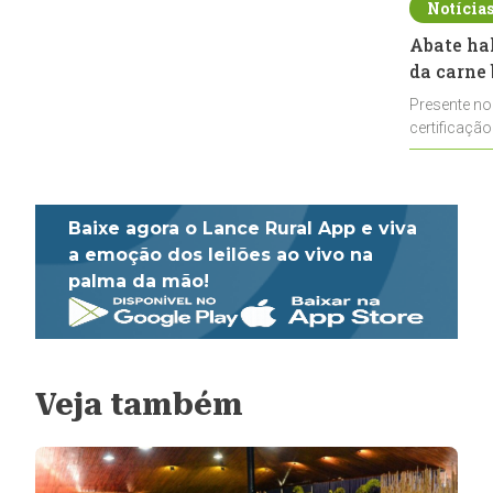
Notícia
Abate ha
da carne 
Presente no
certificação
impulsionar
Baixe agora o Lance Rural App e viva
a emoção dos leilões ao vivo na
palma da mão!
Veja também