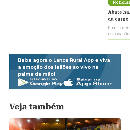
Notícia
Abate ha
da carne 
Presente no
certificação
impulsionar
Baixe agora o Lance Rural App e viva
a emoção dos leilões ao vivo na
palma da mão!
Veja também