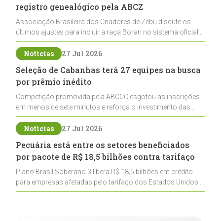
registro genealógico pela ABCZ
Associação Brasileira dos Criadores de Zebu discute os
últimos ajustes para incluir a raça Boran no sistema oficial
de registros, abrindo caminho para sua expansão na
pecuária nacional
Notícias
27 Jul 2026
Seleção de Cabanhas terá 27 equipes na busca
por prêmio inédito
Competição promovida pela ABCCC esgotou as inscrições
em menos de sete minutos e reforça o investimento das
cabanhas na seleção genética de Cavalos Crioulos voltados
ao laço
Notícias
27 Jul 2026
Pecuária está entre os setores beneficiados
por pacote de R$ 18,5 bilhões contra tarifaço
Plano Brasil Soberano 3 libera R$ 18,5 bilhões em crédito
para empresas afetadas pelo tarifaço dos Estados Unidos e
inclui a pecuária entre os setores estratégicos
contemplados