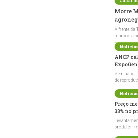
Canal d
Morre Ma
agronegó
À frente da 
marcou a hi
Notícia
ANCP cel
ExpoGené
Seminário, 
de reprodu
durante a E
Notícia
Preço méd
33% no p
Levantamen
produtor, i
de leite cru