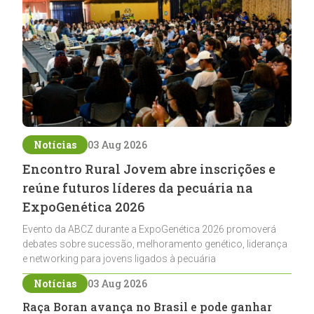
Notícias
03 Aug 2026
Encontro Rural Jovem abre inscrições e
reúne futuros líderes da pecuária na
ExpoGenética 2026
Evento da ABCZ durante a ExpoGenética 2026 promoverá
debates sobre sucessão, melhoramento genético, liderança
e networking para jovens ligados à pecuária
Notícias
03 Aug 2026
Raça Boran avança no Brasil e pode ganhar