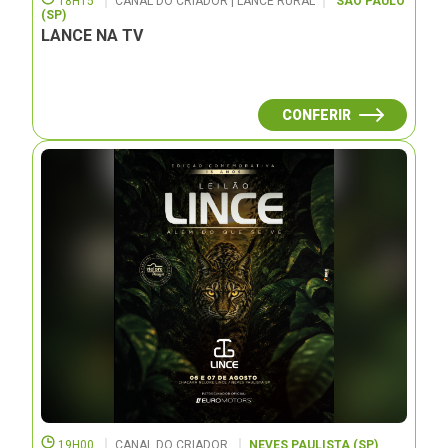
18H15
CANAL DO CRIADOR | LANCE RURAL
SÃO PAULO
(SP)
LANCE NA TV
CONFERIR
19H00
CANAL DO CRIADOR
NEVES PAULISTA (SP)