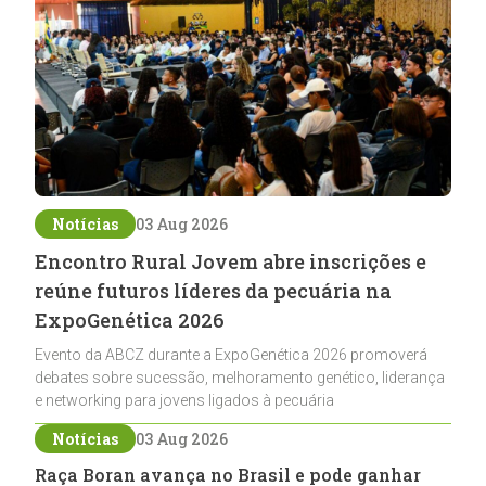
Notícias
03 Aug 2026
Encontro Rural Jovem abre inscrições e
reúne futuros líderes da pecuária na
ExpoGenética 2026
Evento da ABCZ durante a ExpoGenética 2026 promoverá
debates sobre sucessão, melhoramento genético, liderança
e networking para jovens ligados à pecuária
Notícias
03 Aug 2026
Raça Boran avança no Brasil e pode ganhar