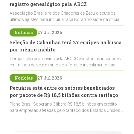
registro genealógico pela ABCZ
Associação Brasileira dos Criadores de Zebu discute os
últimos ajustes para incluir a raça Boran no sistema oficial
de registros, abrindo caminho para sua expansão na
pecuária nacional
Notícias
27 Jul 2026
Seleção de Cabanhas terá 27 equipes na busca
por prêmio inédito
Competição promovida pela ABCCC esgotou as inscrições
em menos de sete minutos e reforça o investimento das
cabanhas na seleção genética de Cavalos Crioulos voltados
ao laço
Notícias
27 Jul 2026
Pecuária está entre os setores beneficiados
por pacote de R$ 18,5 bilhões contra tarifaço
Plano Brasil Soberano 3 libera R$ 18,5 bilhões em crédito
para empresas afetadas pelo tarifaço dos Estados Unidos e
inclui a pecuária entre os setores estratégicos
contemplados