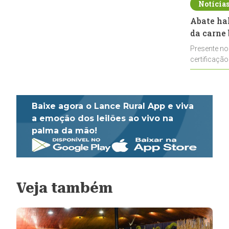
Notícia
Abate ha
da carne 
Presente no
certificação
impulsionar
Baixe agora o Lance Rural App e viva
a emoção dos leilões ao vivo na
palma da mão!
Veja também