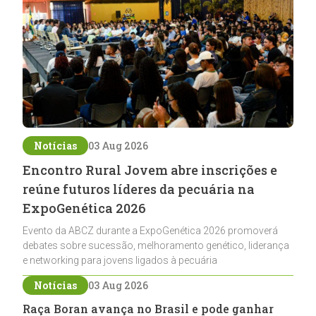
Notícias
03 Aug 2026
Encontro Rural Jovem abre inscrições e
reúne futuros líderes da pecuária na
ExpoGenética 2026
Evento da ABCZ durante a ExpoGenética 2026 promoverá
debates sobre sucessão, melhoramento genético, liderança
e networking para jovens ligados à pecuária
Notícias
03 Aug 2026
Raça Boran avança no Brasil e pode ganhar