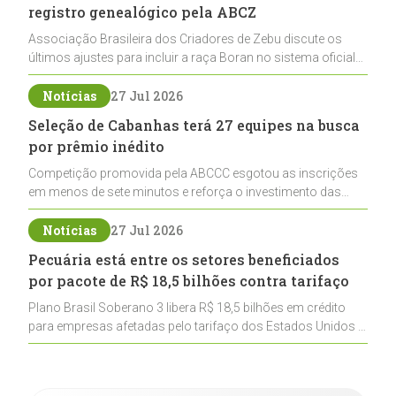
registro genealógico pela ABCZ
Associação Brasileira dos Criadores de Zebu discute os
últimos ajustes para incluir a raça Boran no sistema oficial
de registros, abrindo caminho para sua expansão na
pecuária nacional
Notícias
27 Jul 2026
Seleção de Cabanhas terá 27 equipes na busca
por prêmio inédito
Competição promovida pela ABCCC esgotou as inscrições
em menos de sete minutos e reforça o investimento das
cabanhas na seleção genética de Cavalos Crioulos voltados
ao laço
Notícias
27 Jul 2026
Pecuária está entre os setores beneficiados
por pacote de R$ 18,5 bilhões contra tarifaço
Plano Brasil Soberano 3 libera R$ 18,5 bilhões em crédito
para empresas afetadas pelo tarifaço dos Estados Unidos e
inclui a pecuária entre os setores estratégicos
contemplados