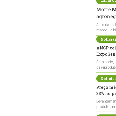
Canal d
Morre Ma
agronegó
À frente da 
marcou a hi
Notícia
ANCP cel
ExpoGené
Seminário, 
de reprodu
durante a E
Notícia
Preço méd
33% no p
Levantamen
produtor, i
de leite cru