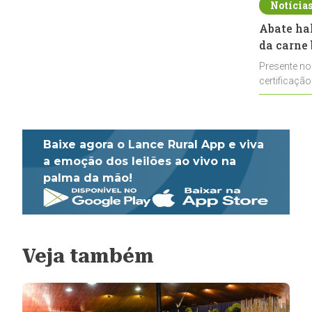
Notícia
Abate ha
da carne 
Presente no
certificação
impulsionar
Baixe agora o Lance Rural App e viva
a emoção dos leilões ao vivo na
palma da mão!
Veja também