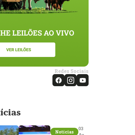
Redes Sociais
ícias
03
Notícias
Aug