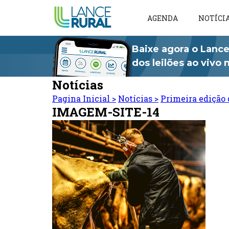
AGENDA
NOTÍCI
Baixe agora o Lance
dos leilões ao vivo
Notícias
Pagina Inicial
>
Notícias
>
Primeira edição 
IMAGEM-SITE-14