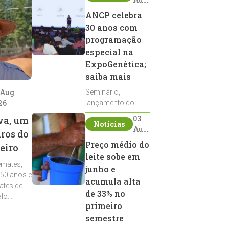
2026
ANCP celebra
30 anos com
programação
especial na
ExpoGenética;
saiba mais
 Aug
Seminário,
26
lançamento do
Sumário de Touros,
03
va, um
Notícias
debates, podcast,
Aug
iros do
desfile de
2026
Preço médio do
eiro
reprodutores e
leite sobe em
homenagens
emates,
integram a
junho e
 50 anos e
programação da
acumula alta
ates de
entidade durante a
de 33% no
alo
ExpoGenética 2026
primeiro
semestre