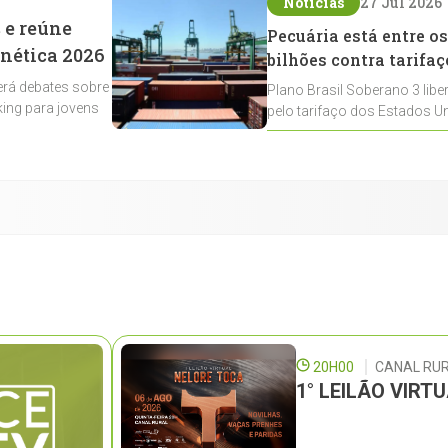
Notícias
27 Jul 2026
 e reúne
Pecuária está entre os
enética 2026
bilhões contra tarifaç
rá debates sobre
Plano Brasil Soberano 3 libe
ing para jovens
pelo tarifaço dos Estados Un
contemplados
20H00
CANAL RU
1° LEILÃO VIRT