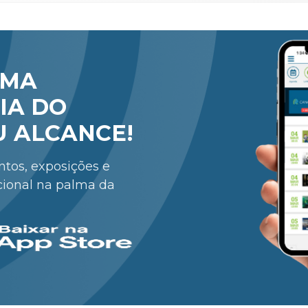
RMA
IA DO
U ALCANCE!
entos, exposições e
cional na palma da