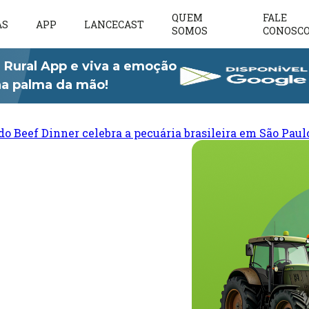
QUEM
FALE
AS
APP
LANCECAST
SOMOS
CONOSC
 Rural App e viva a emoção
 na palma da mão!
do Beef Dinner celebra a pecuária brasileira em São Paul