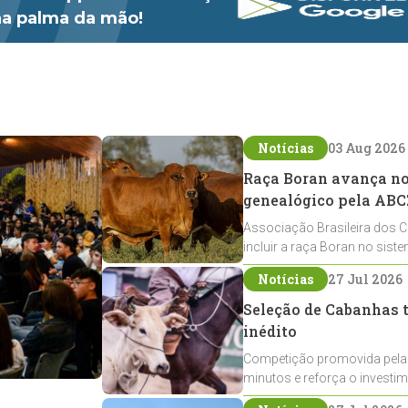
 na palma da mão!
Notícias
03 Aug 2026
Raça Boran avança no 
genealógico pela ABC
Associação Brasileira dos C
incluir a raça Boran no sist
expansão na pecuária nacio
Notícias
27 Jul 2026
Seleção de Cabanhas t
inédito
Competição promovida pela
minutos e reforça o investi
Crioulos voltados ao laço