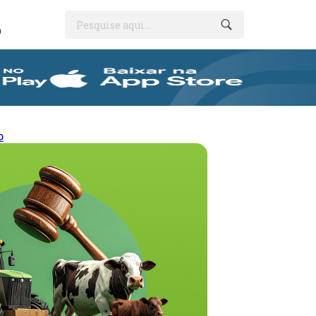
Pesquise aqui...
O
o