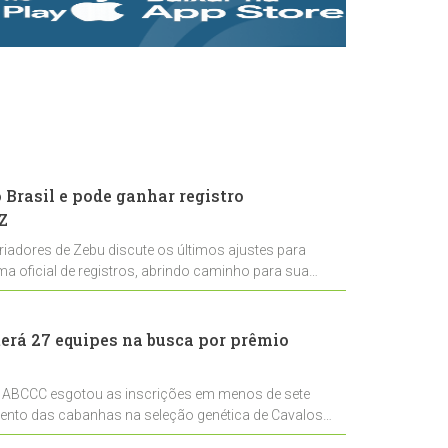
rastreabilidade e
rigor técnico para
impulsionar as
exportações
brasileiras
Brasil e pode ganhar registro
Z
riadores de Zebu discute os últimos ajustes para
ema oficial de registros, abrindo caminho para sua
nal
erá 27 equipes na busca por prêmio
 ABCCC esgotou as inscrições em menos de sete
mento das cabanhas na seleção genética de Cavalos