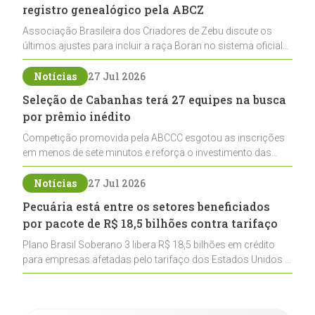
registro genealógico pela ABCZ
Associação Brasileira dos Criadores de Zebu discute os
últimos ajustes para incluir a raça Boran no sistema oficial
de registros, abrindo caminho para sua expansão na
pecuária nacional
Notícias
27 Jul 2026
Seleção de Cabanhas terá 27 equipes na busca
por prêmio inédito
Competição promovida pela ABCCC esgotou as inscrições
em menos de sete minutos e reforça o investimento das
cabanhas na seleção genética de Cavalos Crioulos voltados
ao laço
Notícias
27 Jul 2026
Pecuária está entre os setores beneficiados
por pacote de R$ 18,5 bilhões contra tarifaço
Plano Brasil Soberano 3 libera R$ 18,5 bilhões em crédito
para empresas afetadas pelo tarifaço dos Estados Unidos e
inclui a pecuária entre os setores estratégicos
contemplados