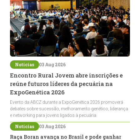
Notícias
03 Aug 2026
Encontro Rural Jovem abre inscrições e
reúne futuros líderes da pecuária na
ExpoGenética 2026
Evento da ABCZ durante a ExpoGenética 2026 promoverá
debates sobre sucessão, melhoramento genético, liderança
e networking para jovens ligados à pecuária
Notícias
03 Aug 2026
Raça Boran avança no Brasil e pode ganhar