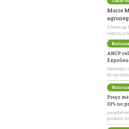
Canal d
Morre Ma
agronegó
À frente da 
marcou a hi
Notícia
ANCP cel
ExpoGené
Seminário, 
de reprodu
durante a E
Notícia
Preço méd
33% no p
Levantamen
produtor, i
de leite cru