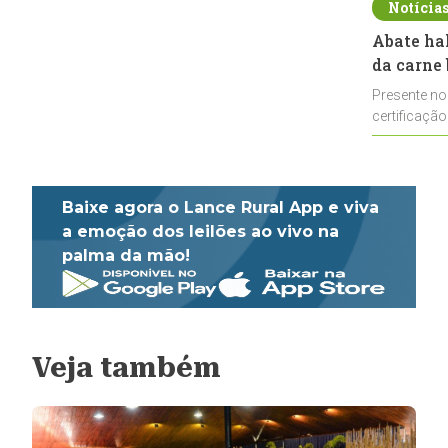
Notícia
Abate ha
da carne 
Presente no
certificação
impulsionar
Baixe agora o Lance Rural App e viva
a emoção dos leilões ao vivo na
palma da mão!
Veja também