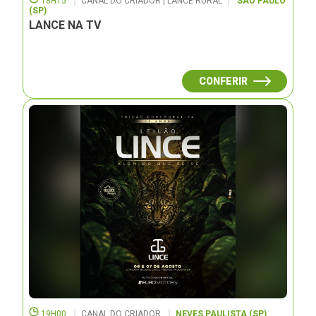
18H15
CANAL DO CRIADOR | LANCE RURAL
SÃO PAULO
(SP)
LANCE NA TV
CONFERIR
19H00
CANAL DO CRIADOR
NEVES PAULISTA (SP)