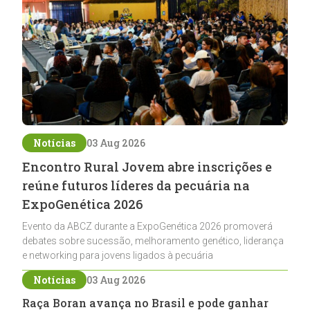
Notícias
03 Aug 2026
Encontro Rural Jovem abre inscrições e
reúne futuros líderes da pecuária na
ExpoGenética 2026
Evento da ABCZ durante a ExpoGenética 2026 promoverá
debates sobre sucessão, melhoramento genético, liderança
e networking para jovens ligados à pecuária
Notícias
03 Aug 2026
Raça Boran avança no Brasil e pode ganhar