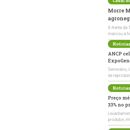
Canal d
Morre Ma
agronegó
À frente da 
marcou a hi
Notícia
ANCP cel
ExpoGené
Seminário, 
de reprodu
durante a E
Notícia
Preço méd
33% no p
Levantamen
produtor, i
de leite cru