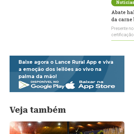
Notícia
Abate ha
da carne 
Presente no
certificação
impulsionar
Baixe agora o Lance Rural App e viva
a emoção dos leilões ao vivo na
palma da mão!
Veja também