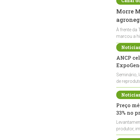
Canal d
Morre Ma
agronegó
À frente da 
marcou a hi
Notícia
ANCP cel
ExpoGené
Seminário, 
de reprodu
durante a E
Notícia
Preço méd
33% no p
Levantamen
produtor, i
de leite cru