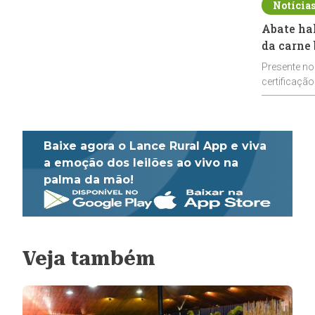
Notícia
Abate ha
da carne 
Presente no
certificação
impulsionar
Baixe agora o Lance Rural App e viva
a emoção dos leilões ao vivo na
palma da mão!
Veja também