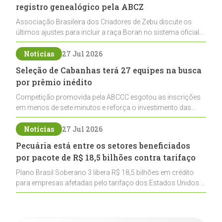
registro genealógico pela ABCZ
Associação Brasileira dos Criadores de Zebu discute os
últimos ajustes para incluir a raça Boran no sistema oficial
de registros, abrindo caminho para sua expansão na
pecuária nacional
Notícias
27 Jul 2026
Seleção de Cabanhas terá 27 equipes na busca
por prêmio inédito
Competição promovida pela ABCCC esgotou as inscrições
em menos de sete minutos e reforça o investimento das
cabanhas na seleção genética de Cavalos Crioulos voltados
ao laço
Notícias
27 Jul 2026
Pecuária está entre os setores beneficiados
por pacote de R$ 18,5 bilhões contra tarifaço
Plano Brasil Soberano 3 libera R$ 18,5 bilhões em crédito
para empresas afetadas pelo tarifaço dos Estados Unidos e
inclui a pecuária entre os setores estratégicos
contemplados