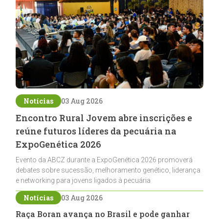
Notícias
03 Aug 2026
Encontro Rural Jovem abre inscrições e
reúne futuros líderes da pecuária na
ExpoGenética 2026
Evento da ABCZ durante a ExpoGenética 2026 promoverá
debates sobre sucessão, melhoramento genético, liderança
e networking para jovens ligados à pecuária
Notícias
03 Aug 2026
Raça Boran avança no Brasil e pode ganhar