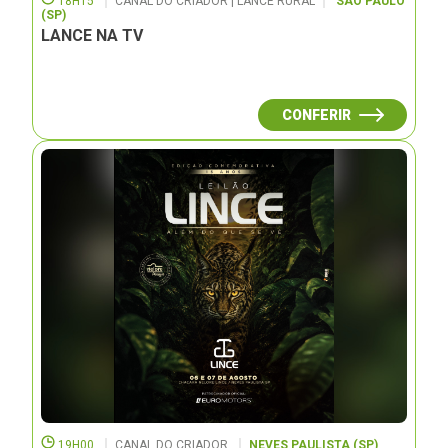
18H15
CANAL DO CRIADOR | LANCE RURAL
SÃO PAULO
(SP)
LANCE NA TV
CONFERIR
19H00
CANAL DO CRIADOR
NEVES PAULISTA (SP)