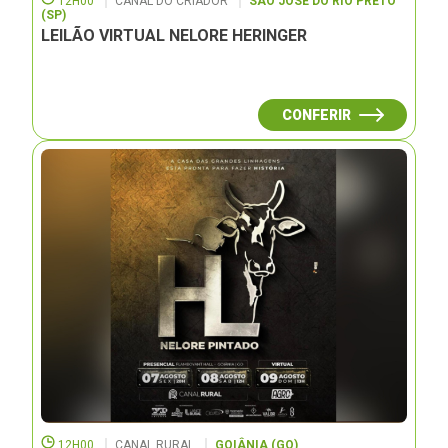
12H00
CANAL DO CRIADOR
SÃO JOSÉ DO RIO PRETO
(SP)
LEILÃO VIRTUAL NELORE HERINGER
CONFERIR
12H00
CANAL RURAL
GOIÂNIA (GO)