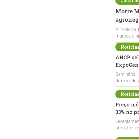
Canal d
Morre Ma
agronegó
À frente da 
marcou a hi
Notícia
ANCP cel
ExpoGené
Seminário, 
de reprodu
durante a E
Notícia
Preço méd
33% no p
Levantamen
produtor, i
de leite cru