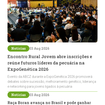
Notícias
03 Aug 2026
Encontro Rural Jovem abre inscrições e
reúne futuros líderes da pecuária na
ExpoGenética 2026
Evento da ABCZ durante a ExpoGenética 2026 promoverá
debates sobre sucessão, melhoramento genético, liderança
e networking para jovens ligados à pecuária
Notícias
03 Aug 2026
Raça Boran avança no Brasil e pode ganhar