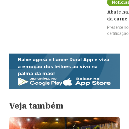
Notícia
Abate ha
da carne 
Presente no
certificação
impulsionar
Baixe agora o Lance Rural App e viva
a emoção dos leilões ao vivo na
palma da mão!
Veja também