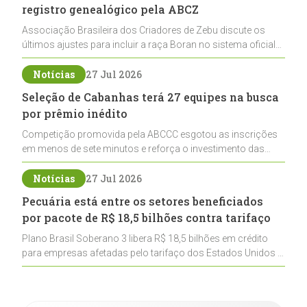
registro genealógico pela ABCZ
Associação Brasileira dos Criadores de Zebu discute os
últimos ajustes para incluir a raça Boran no sistema oficial
de registros, abrindo caminho para sua expansão na
pecuária nacional
Notícias
27 Jul 2026
Seleção de Cabanhas terá 27 equipes na busca
por prêmio inédito
Competição promovida pela ABCCC esgotou as inscrições
em menos de sete minutos e reforça o investimento das
cabanhas na seleção genética de Cavalos Crioulos voltados
ao laço
Notícias
27 Jul 2026
Pecuária está entre os setores beneficiados
por pacote de R$ 18,5 bilhões contra tarifaço
Plano Brasil Soberano 3 libera R$ 18,5 bilhões em crédito
para empresas afetadas pelo tarifaço dos Estados Unidos e
inclui a pecuária entre os setores estratégicos
contemplados