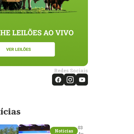
Redes Sociais
ícias
03
Notícias
Aug