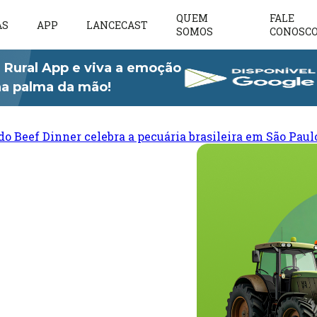
QUEM
FALE
AS
APP
LANCECAST
SOMOS
CONOSC
 Rural App e viva a emoção
 na palma da mão!
do Beef Dinner celebra a pecuária brasileira em São Paul