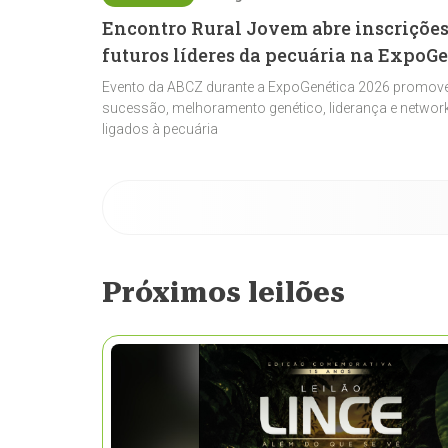
Encontro Rural Jovem abre inscrições
futuros líderes da pecuária na ExpoG
Evento da ABCZ durante a ExpoGenética 2026 promove
sucessão, melhoramento genético, liderança e network
ligados à pecuária
Próximos leilões