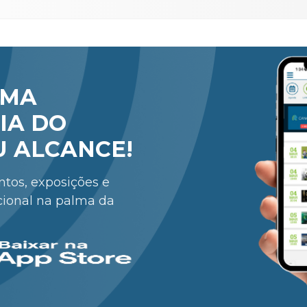
RMA
IA DO
U ALCANCE!
entos, exposições e
cional na palma da