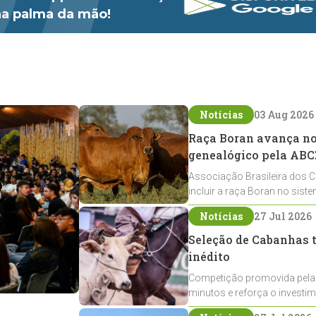
 na palma da mão!
Notícias
03 Aug 2026
Raça Boran avança no 
genealógico pela ABC
Associação Brasileira dos C
incluir a raça Boran no sist
expansão na pecuária nacio
Notícias
27 Jul 2026
Seleção de Cabanhas t
inédito
Competição promovida pela
minutos e reforça o investi
Crioulos voltados ao laço