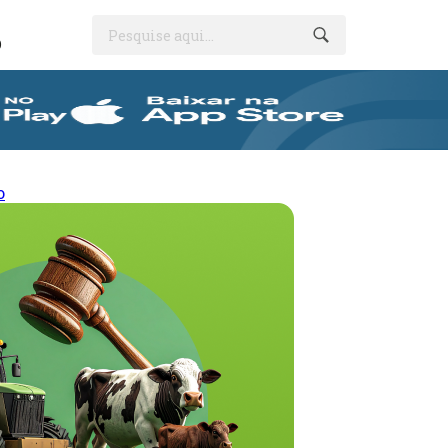
Pesquise aqui...
O
o