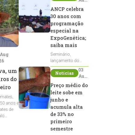
2026
ANCP celebra
30 anos com
programação
especial na
ExpoGenética;
saiba mais
 Aug
Seminário,
26
lançamento do
Sumário de Touros,
03
va, um
Notícias
debates, podcast,
Aug
iros do
desfile de
2026
Preço médio do
eiro
reprodutores e
leite sobe em
homenagens
emates,
integram a
junho e
 50 anos e
programação da
acumula alta
ates de
entidade durante a
de 33% no
alo
ExpoGenética 2026
primeiro
semestre