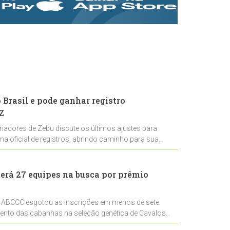
rastreabilidade e
rigor técnico para
impulsionar as
exportações
brasileiras
Brasil e pode ganhar registro
Z
riadores de Zebu discute os últimos ajustes para
ema oficial de registros, abrindo caminho para sua
nal
erá 27 equipes na busca por prêmio
 ABCCC esgotou as inscrições em menos de sete
mento das cabanhas na seleção genética de Cavalos