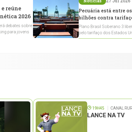
Notícias
27 Jul 2026
 e reúne
Pecuária está entre os
enética 2026
bilhões contra tarifaç
rá debates sobre
Plano Brasil Soberano 3 libe
ing para jovens
pelo tarifaço dos Estados Un
contemplados
19H45
CANAL RUR
LANCE NA TV