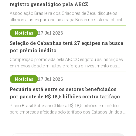
registro genealógico pela ABCZ
Associação Brasileira dos Criadores de Zebu discute os
últimos ajustes para incluir a raça Boran no sistema oficial
de registros, abrindo caminho para sua expansão na
pecuária nacional
Notícias
27 Jul 2026
Seleção de Cabanhas terá 27 equipes na busca
por prêmio inédito
Competição promovida pela ABCCC esgotou as inscrições
em menos de sete minutos e reforça o investimento das
cabanhas na seleção genética de Cavalos Crioulos voltados
ao laço
Notícias
27 Jul 2026
Pecuária está entre os setores beneficiados
por pacote de R$ 18,5 bilhões contra tarifaço
Plano Brasil Soberano 3 libera R$ 18,5 bilhões em crédito
para empresas afetadas pelo tarifaço dos Estados Unidos e
inclui a pecuária entre os setores estratégicos
contemplados