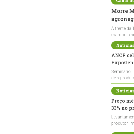
Canal d
Morre Ma
agronegó
À frente da 
marcou a hi
Notícia
ANCP cel
ExpoGené
Seminário, 
de reprodu
durante a E
Notícia
Preço méd
33% no p
Levantamen
produtor, i
de leite cru