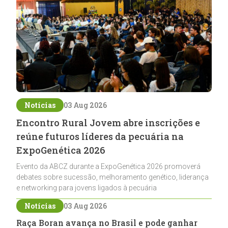
Notícias
03 Aug 2026
Encontro Rural Jovem abre inscrições e
reúne futuros líderes da pecuária na
ExpoGenética 2026
Evento da ABCZ durante a ExpoGenética 2026 promoverá
debates sobre sucessão, melhoramento genético, liderança
e networking para jovens ligados à pecuária
Notícias
03 Aug 2026
Raça Boran avança no Brasil e pode ganhar