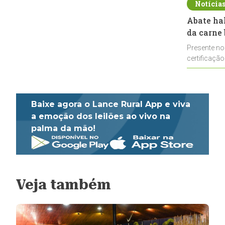
Notícia
Abate ha
da carne 
Presente no
certificação
impulsionar
Baixe agora o Lance Rural App e viva
a emoção dos leilões ao vivo na
palma da mão!
Veja também