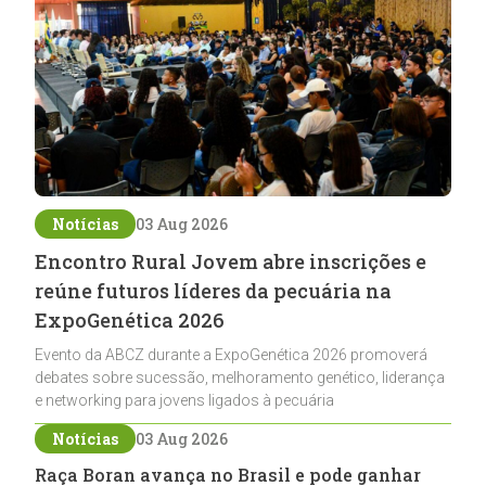
Notícias
03 Aug 2026
Encontro Rural Jovem abre inscrições e
reúne futuros líderes da pecuária na
ExpoGenética 2026
Evento da ABCZ durante a ExpoGenética 2026 promoverá
debates sobre sucessão, melhoramento genético, liderança
e networking para jovens ligados à pecuária
Notícias
03 Aug 2026
Raça Boran avança no Brasil e pode ganhar