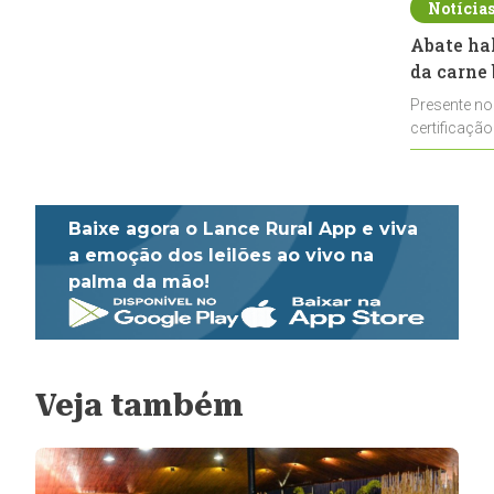
Notícia
Abate ha
da carne 
Presente no
certificação
impulsionar
Baixe agora o Lance Rural App e viva
a emoção dos leilões ao vivo na
palma da mão!
Veja também