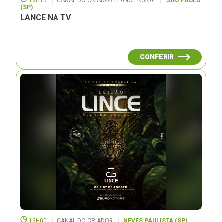
18H15
CANAL DO CRIADOR | LANCE RURAL
SÃO PAULO
(SP)
LANCE NA TV
CONFERIR
19H00
CANAL DO CRIADOR
NEVES PAULISTA (SP)