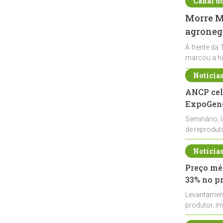
Canal d
Morre Ma
agronegó
À frente da 
marcou a hi
Notícia
ANCP cel
ExpoGené
Seminário, 
de reprodu
durante a E
Notícia
Preço méd
33% no p
Levantamen
produtor, i
de leite cru