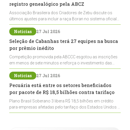
registro genealógico pela ABCZ
Associação Brasileira dos Criadores de Zebu discute os
últimos ajustes para incluir a raça Boran no sistema oficial
de registros, abrindo caminho para sua expansão na
pecuária nacional
Notícias
27 Jul 2026
Seleção de Cabanhas terá 27 equipes na busca
por prêmio inédito
Competição promovida pela ABCCC esgotou as inscrições
em menos de sete minutos e reforça o investimento das
cabanhas na seleção genética de Cavalos Crioulos voltados
ao laço
Notícias
27 Jul 2026
Pecuária está entre os setores beneficiados
por pacote de R$ 18,5 bilhões contra tarifaço
Plano Brasil Soberano 3 libera R$ 18,5 bilhões em crédito
para empresas afetadas pelo tarifaço dos Estados Unidos e
inclui a pecuária entre os setores estratégicos
contemplados