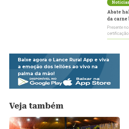
Notícia
Abate ha
da carne 
Presente no
certificação
impulsionar
Baixe agora o Lance Rural App e viva
a emoção dos leilões ao vivo na
palma da mão!
Veja também