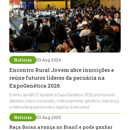
Notícias
03 Aug 2026
Encontro Rural Jovem abre inscrições e
reúne futuros líderes da pecuária na
ExpoGenética 2026
Evento da ABCZ durante a ExpoGenética 2026 promoverá
debates sobre sucessão, melhoramento genético, liderança
e networking para jovens ligados à pecuária
Notícias
03 Aug 2026
Raça Boran avança no Brasil e pode ganhar