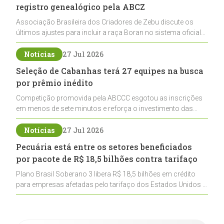
registro genealógico pela ABCZ
Associação Brasileira dos Criadores de Zebu discute os
últimos ajustes para incluir a raça Boran no sistema oficial
de registros, abrindo caminho para sua expansão na
pecuária nacional
Notícias
27 Jul 2026
Seleção de Cabanhas terá 27 equipes na busca
por prêmio inédito
Competição promovida pela ABCCC esgotou as inscrições
em menos de sete minutos e reforça o investimento das
cabanhas na seleção genética de Cavalos Crioulos voltados
ao laço
Notícias
27 Jul 2026
Pecuária está entre os setores beneficiados
por pacote de R$ 18,5 bilhões contra tarifaço
Plano Brasil Soberano 3 libera R$ 18,5 bilhões em crédito
para empresas afetadas pelo tarifaço dos Estados Unidos e
inclui a pecuária entre os setores estratégicos
contemplados