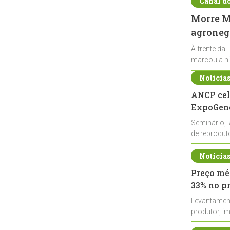
Canal d
Morre Ma
agronegó
À frente da 
marcou a hi
Notícia
ANCP cel
ExpoGené
Seminário, 
de reprodu
durante a E
Notícia
Preço méd
33% no p
Levantamen
produtor, i
de leite cru