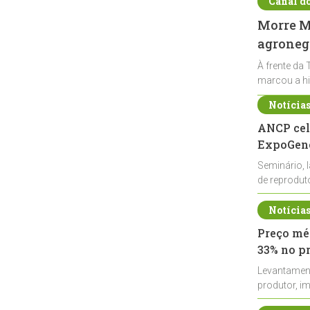
Canal d
Morre Ma
agronegó
À frente da 
marcou a hi
Notícia
ANCP cel
ExpoGené
Seminário, 
de reprodu
durante a E
Notícia
Preço méd
33% no p
Levantamen
produtor, i
de leite cru