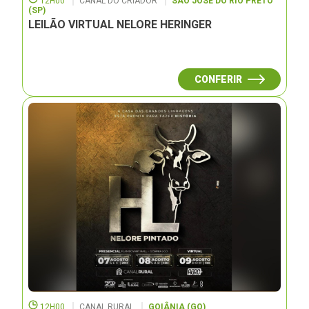
12H00
CANAL DO CRIADOR
SÃO JOSÉ DO RIO PRETO
(SP)
LEILÃO VIRTUAL NELORE HERINGER
CONFERIR
12H00
CANAL RURAL
GOIÂNIA (GO)