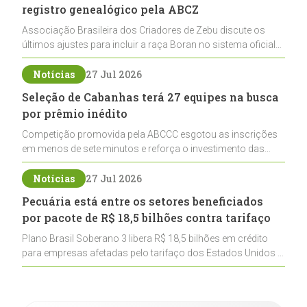
registro genealógico pela ABCZ
Associação Brasileira dos Criadores de Zebu discute os
últimos ajustes para incluir a raça Boran no sistema oficial
de registros, abrindo caminho para sua expansão na
pecuária nacional
Notícias
27 Jul 2026
Seleção de Cabanhas terá 27 equipes na busca
por prêmio inédito
Competição promovida pela ABCCC esgotou as inscrições
em menos de sete minutos e reforça o investimento das
cabanhas na seleção genética de Cavalos Crioulos voltados
ao laço
Notícias
27 Jul 2026
Pecuária está entre os setores beneficiados
por pacote de R$ 18,5 bilhões contra tarifaço
Plano Brasil Soberano 3 libera R$ 18,5 bilhões em crédito
para empresas afetadas pelo tarifaço dos Estados Unidos e
inclui a pecuária entre os setores estratégicos
contemplados