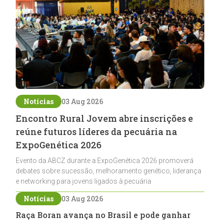
Notícias
03 Aug 2026
Encontro Rural Jovem abre inscrições e
reúne futuros líderes da pecuária na
ExpoGenética 2026
Evento da ABCZ durante a ExpoGenética 2026 promoverá
debates sobre sucessão, melhoramento genético, liderança
e networking para jovens ligados à pecuária
Notícias
03 Aug 2026
Raça Boran avança no Brasil e pode ganhar