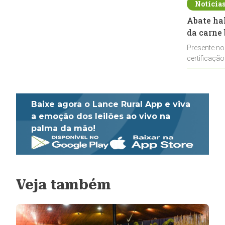
Notícia
Abate ha
da carne 
Presente no
certificação
impulsionar
Baixe agora o Lance Rural App e viva
a emoção dos leilões ao vivo na
palma da mão!
Veja também