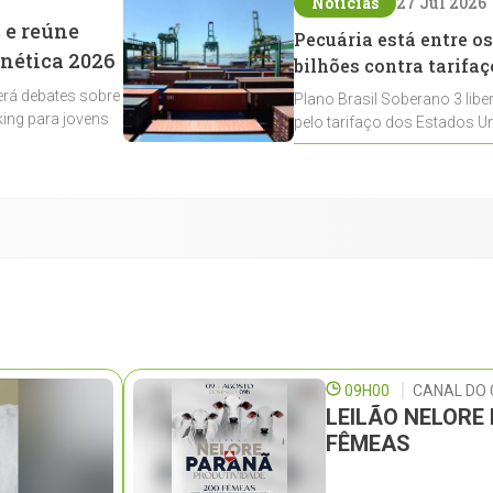
Notícias
27 Jul 2026
 e reúne
Pecuária está entre os
enética 2026
bilhões contra tarifaç
rá debates sobre
Plano Brasil Soberano 3 libe
ing para jovens
pelo tarifaço dos Estados Un
contemplados
09H00
CANAL DO 
LEILÃO NELORE
FÊMEAS