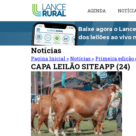
AGENDA
NOTÍCI
Baixe agora o Lance
dos leilões ao vivo
Notícias
Pagina Inicial
>
Notícias
>
Primeira edição 
CAPA LEILÃO SITEAPP (24)