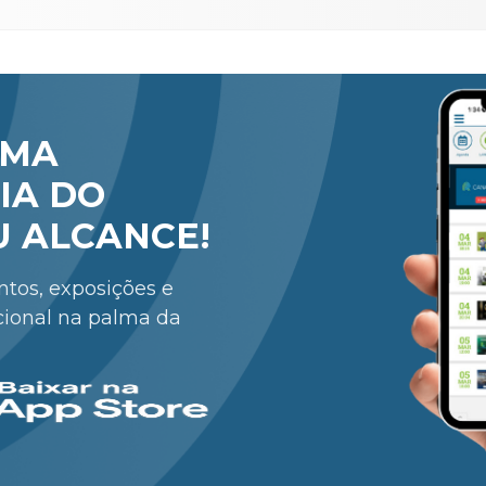
RMA
IA DO
U ALCANCE!
entos, exposições e
cional na palma da