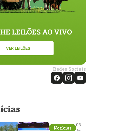
Redes Sociais
ícias
03
Notícias
Aug