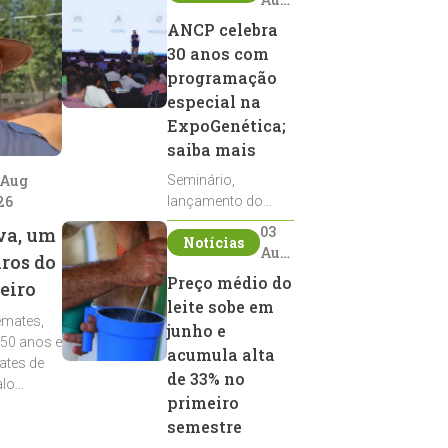
2026
ANCP celebra
30 anos com
programação
especial na
ExpoGenética;
saiba mais
 Aug
Seminário,
26
lançamento do
Sumário de Touros,
03
va, um
Notícias
debates, podcast,
Aug
iros do
desfile de
2026
Preço médio do
eiro
reprodutores e
leite sobe em
homenagens
emates,
integram a
junho e
 50 anos e
programação da
acumula alta
ates de
entidade durante a
de 33% no
alo
ExpoGenética 2026
primeiro
semestre