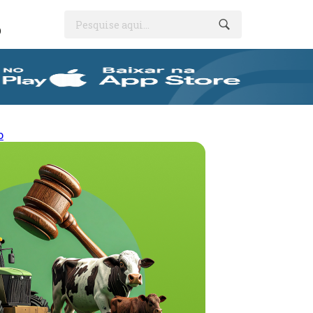
Pesquise aqui...
O
o