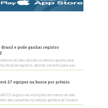
rastreabilidade e
rigor técnico para
impulsionar as
exportações
brasileiras
Brasil e pode ganhar registro
Z
riadores de Zebu discute os últimos ajustes para
ema oficial de registros, abrindo caminho para sua
nal
erá 27 equipes na busca por prêmio
 ABCCC esgotou as inscrições em menos de sete
mento das cabanhas na seleção genética de Cavalos