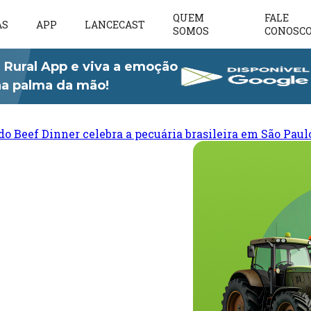
QUEM
FALE
AS
APP
LANCECAST
SOMOS
CONOSC
 Rural App e viva a emoção
 na palma da mão!
do Beef Dinner celebra a pecuária brasileira em São Paul