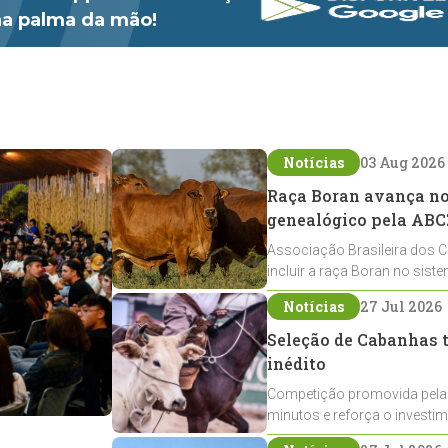
 na palma da mão!
Notícias
03 Aug 2026
Raça Boran avança no 
genealógico pela ABC
Associação Brasileira dos C
incluir a raça Boran no sist
expansão na pecuária nacio
Notícias
27 Jul 2026
Seleção de Cabanhas t
inédito
Competição promovida pela
minutos e reforça o investi
Crioulos voltados ao laço