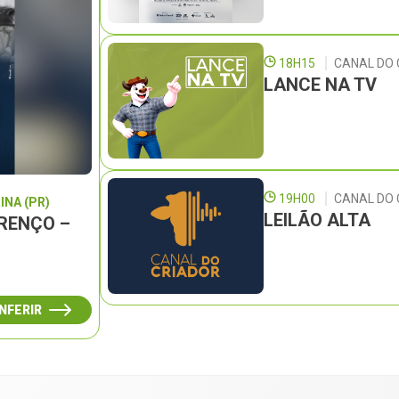
18H15
CANAL DO 
LANCE NA TV
19H00
CANAL DO
INA (PR)
LEILÃO ALTA
URENÇO –
NFERIR